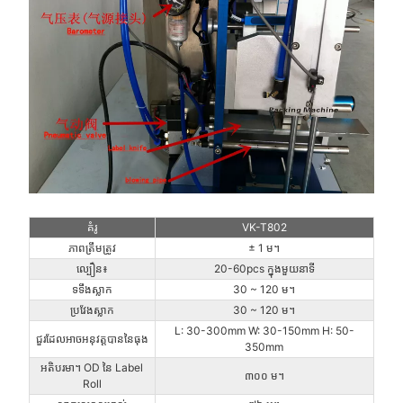
គំរូ
VK-T802
ភាពត្រឹមត្រូវ
± 1 ម។
ល្បឿន៖
20-60pcs ក្នុងមួយនាទី
ទទឹងស្លាក
30 ~ 120 ម។
ប្រវែងស្លាក
30 ~ 120 ម។
L: 30-300mm W: 30-150mm H: 50-
ជួរដែលអាចអនុវត្តបាននៃធុង
350mm
អតិបរមា។ OD នៃ Label
៣០០ ម។
Roll