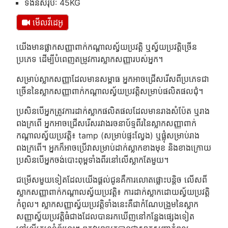
ទំងន់សរុប: 45KG
មើលវីដេអូ
យើង​មាន​ផ្លាក​សញ្ញា​ពាក់​កណ្តាល​ស្វ័យប្រវត្តិ ឬ​ស្វ័យ​ប្រវត្តិ​ច្រើន​
ប្រភេទ ដើម្បី​បំពេញ​តម្រូវ​ការ​ស្លាក​សញ្ញា​របស់​អ្នក។
សម្រាប់ស្លាកសញ្ញាដែលមានសម្ពាធ អ្នកអាចជ្រើសរើសពីប្រភេទជា
ច្រើននៃស្លាកសញ្ញាពាក់កណ្តាលស្វ័យប្រវត្តិសម្រាប់ផលិតផលជុំ។
ប្រសិនបើអ្នកត្រូវការដាក់ស្លាកផលិតផលដែលមានរាងសំប៉ែត ឬរាង
ពងក្រពើ អ្នកអាចជ្រើសរើសរវាងរចនាប័ទ្មពីរនៃស្លាកសញ្ញាពាក់
កណ្តាលស្វ័យប្រវត្តិ៖ tamp (សម្រាប់ផ្ទះល្វែង) ឬផ្លុំសម្រាប់រាង
ពងក្រពើ។ អ្នកក៏អាចប្រើវាសម្រាប់ដាក់ស្លាកខាងមុខ និងខាងក្រោយ
ប្រសិនបើអ្នកចង់បោះពុម្ពទាំងពីរនៅលើស្លាកតែមួយ។
ជម្រើសមួយទៀតដែលយើងផ្តល់ជូនគឺការលោតផ្លោះបន្តិច លើសពី
ស្លាកសញ្ញាពាក់កណ្តាលស្វ័យប្រវត្តិ៖ ការដាក់ស្លាកដោយស្វ័យប្រវត្តិ
កំពូល។ ស្លាកសញ្ញាស្វ័យប្រវត្តិទាំងនេះគឺជាកំណែបង្រួមនៃស្លាក
សញ្ញាស្វ័យប្រវត្តិធំជាងដែលបានរកឃើញនៅកន្លែងផ្សេងទៀត