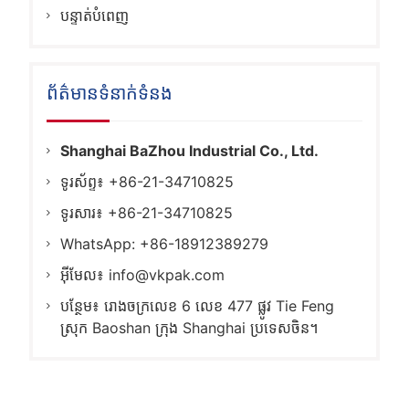
បន្ទាត់បំពេញ
ព័ត៌មានទំនាក់ទំនង
Shanghai BaZhou Industrial Co., Ltd.
ទូរស័ព្ទ៖ +86-21-34710825
ទូរសារ៖ +86-21-34710825
WhatsApp: +86-18912389279
អ៊ីមែល៖
info@vkpak.com
បន្ថែម៖ រោងចក្រលេខ 6 លេខ 477 ផ្លូវ Tie Feng
ស្រុក Baoshan ក្រុង Shanghai ប្រទេសចិន។