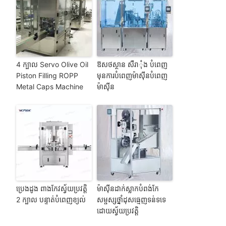
4 ក្បាល Servo Olive Oil
ឱសថស្ថាន សឺរាុំង បំពេញ
Piston Filling ROPP
មុនការបំពេញម៉ាស៊ីនបំពេញ
Metal Caps Machine
ម៉ាស៊ីន
ប្រេងដូង ពាងកែវស្វ័យប្រវត្តិ
ម៉ាស៊ីន​ដាក់​ស្លាក​បំពង់​កែ​
2 ក្បាល បន្ទាត់បំពេញខ្យល់
សម្ផស្ស​ថ្នាំ​ដុសធ្មេញ​ទន់​ទទេ​
ដោយ​ស្វ័យ​ប្រវត្តិ