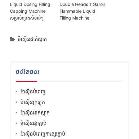
Liquid Dosing Filling
Double Heads 1 Gallon
Capping Machine
Flammable Liquid
សម្រាប់ប្រេងសំខាន់ៗ
Filling Machine
ម៉ាស៊ីនដាក់ស្លាក
ផលិតផល
ម៉ាស៊ីនបំពេញ
ម៉ាស៊ីនក្រឡុក
ម៉ាស៊ីនដាក់ស្លាក
ម៉ាស៊ីនផ្សាភ្ជាប់
ម៉ាស៊ីនបំពេញការផ្សាភ្ជាប់