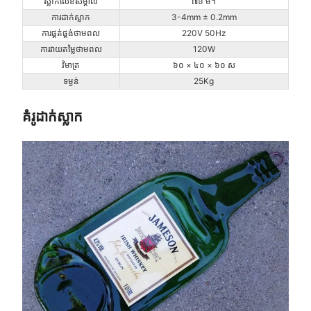
ស្លាកលេខសម្គាល់
៧៦ ម។
ការដាក់ស្លាក
3-4mm ± 0.2mm
ការផ្គត់ផ្គង់ថាមពល
220V 50Hz
ការវាយតម្លៃថាមពល
120W
វិមាត្រ
៦០ × ៤០ × ៦០ ស
ទម្ងន់
25Kg
គំរូដាក់ស្លាក