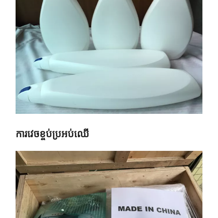
ការវេចខ្ចប់ប្រអប់ឈើ