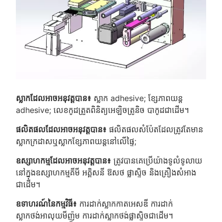
ស្លាកដែលអាចអនុវត្តបាន៖
ស្លាក adhesive; ខ្សែភាពយន្ត
adhesive; លេខកូដត្រួតពិនិត្យអេឡិចត្រូនិច បាកូដជាដើម។
ផលិតផលដែលអាចអនុវត្តបាន៖
ផលិតផលសំប៉ែតដែលត្រូវតែមាន
ស្លាកក្រដាសឬស្លាកខ្សែភាពយន្តនៅលើផ្ទៃ;
ឧស្សាហកម្មដែលអាចអនុវត្តបាន៖
ត្រូវបានគេប្រើយ៉ាងទូលំទូលាយ
នៅក្នុងឧស្សាហកម្មគីមី អគ្គិសនី ឱសថ ផ្លាស្ទិច និងគ្រឿងសំអាង
ជាដើម។
ឧទាហរណ៍នៃកម្មវិធី៖
ការដាក់ស្លាកកាតអេសឌី ការដាក់
ស្លាកថង់អាលុយមីញ៉ូម ការដាក់ស្លាកថង់ផ្លាស្ទិចជាដើម។