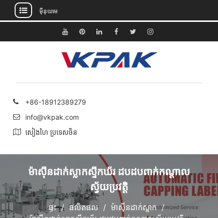
ម៉ឺនុយមេ
រំលង
ទៅ
យូធូប
Pinterest
តំណ
ហ្វេសប៊ុក
Twitter
Instagram
មាតិកា
ភ្ជាប់
+86-18912389279
info@vkpak.com
សៀងហៃ ប្រទេសចិន
ម៉ាស៊ីនដាក់ស្លាកស្ទីកឃ័រ ដបដបពាក់កណ្តាល
ស្វ័យប្រវត្តិ
ផ្ទះ
ផលិតផល
ម៉ាស៊ីនដាក់ស្លាក