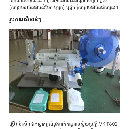
នៅលើគេហទំព័រនេះ។ ពួកវាអាចរកបានជាស្លាកសញ្ញាកំពូល
(សម្រាប់ផលិតផលសំប៉ែត ឬមួក) ឬផ្លាករុំសម្រាប់ផលិតផលមូល។
រូបភាពសំខាន់ៗ
ប្រើ៖
ម៉ាស៊ីនដាក់ស្លាកផ្ទះល្វែងពាក់កណ្តាលស្វ័យប្រវត្តិ VK-T802