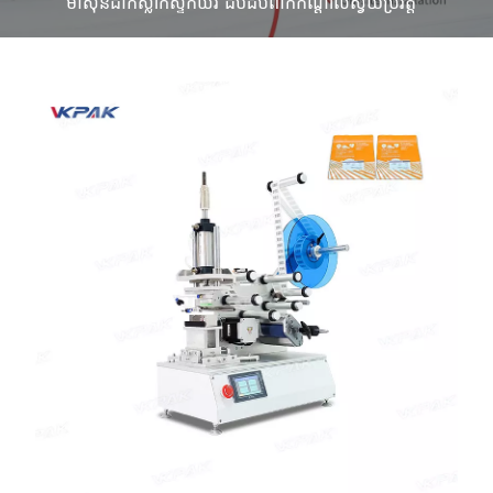
ម៉ាស៊ីនដាក់ស្លាកស្ទីកឃ័រ ដបដបពាក់កណ្តាលស្វ័យប្រវត្តិ