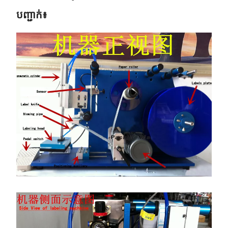
បញ្ជាក់៖