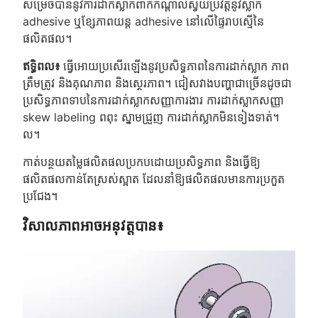
សម្រេចបាននូវការដាក់ស្លាកពាក់កណ្តាលស្វ័យប្រវត្តិនូវស្លាក
adhesive ឬខ្សែភាពយន្ត adhesive នៅលើផ្ទៃរាបស្មើនៃ
ផលិតផល។
ឥទ្ធិពល៖
ធ្វើអោយប្រសើរឡើងនូវប្រសិទ្ធភាពនៃការដាក់ស្លាក ភាព
ត្រឹមត្រូវ និងគុណភាព និងស្ថេរភាព។ ជៀសវាងបញ្ហាជាច្រើនដូចជា
ប្រសិទ្ធភាពទាបនៃការដាក់ស្លាកសញ្ញាការងារ ការដាក់ស្លាកសញ្ញា
skew labeling ពពុះ ស្នាមជ្រួញ ការដាក់ស្លាកមិនទៀងទាត់។
ល។
កាត់បន្ថយតម្លៃផលិតផលប្រកបដោយប្រសិទ្ធភាព និងធ្វើឱ្យ
ផលិតផលកាន់តែស្រស់ស្អាត ដែលនាំឱ្យផលិតផលមានការប្រកួត
ប្រជែង។
វិសាលភាពអាចអនុវត្តបាន៖