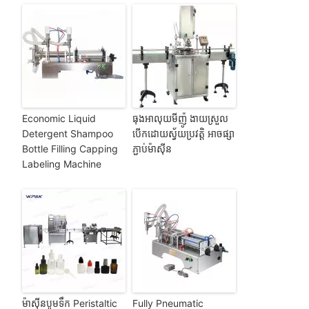
Economic Liquid
ធុងអាលុយមីញ៉ូ ងាយស្រួល
Detergent Shampoo
បើកដោយស្វ័យប្រវត្តិ អាចផ្សា
Bottle Filling Capping
ភ្ជាប់ម៉ាស៊ីន
Labeling Machine
ម៉ាស៊ីនបូមទឹក Peristaltic
Fully Pneumatic