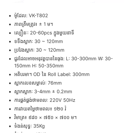
ម៉ូដែល: VK-T802
ភាពត្រឹមត្រូវ៖ ± 1 ម។
ល្បឿន:: 20-60pcs ក្នុងមួយនាទី
ទទឹងស្លាក: 30 ~ 120mm
ប្រវែងស្លាក: 30 ~ 120mm
ជួរដែលអាចអនុវត្តបាននៃធុង: L: 30-300mm W: 30-
150mm H: 50-350mm
អតិបរមា។ OD នៃ Roll Label: 300mm
ស្លាកលេខសម្គាល់: 76mm
ស្លាកស្លាក: 3-4mm ± 0.2mm
ការផ្គត់ផ្គង់ថាមពល: 220V 50Hz
ការវាយតម្លៃថាមពល៖ ១២០ វ៉
វិមាត្រ៖ ៩៨០ × ៧៥០ × ៧០០ ម។
ទំងន់សុទ្ធ: 35Kg