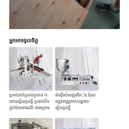
អ្នកអាចចូលចិត្ត
ប្រអប់ដាក់ប្រអប់ប្រភេទ H
ម៉ាស៊ីនបំពេញសឺរាុំង ជែល
ដោយស្វ័យប្រវត្តិ ប្រដាប់បិទ
វេជ្ជសាស្ត្រពាក់កណ្តាល
ភ្ជាប់គែមខាងលើ-ខាងក្រោម
ស្វ័យប្រវត្តិ