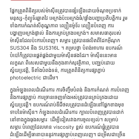
ផ្នែកត្រួតពិនិត្យរបស់ម៉ាស៊ីនត្រូវបានផ្សំឡើងដោយចំណុចប្រទាក់
មនុស្ស-កុំព្យូទ័រឆ្លាតវៃ អេក្រង់ប៉ះអេក្រង់ធំ/ផ្ទាំងបញ្ជាប្រតិបត្តិការ រួម
ទាំងការកំណត់សីតុណ្ហភាព ល្បឿនម៉ូទ័រ ល្បឿនបំពេញ ការ
បង្ហាញអេក្រង់ផ្ទាល់ និងការគ្រប់គ្រងអេក្រង់។ សមាសធាតុរបស់
ម៉ាស៊ីនដែលប៉ះការបំពេញ។ សម្ភារៈត្រូវបានផលិតពីដែកអ៊ីណុក
SUS304 និង SUS316L ។ គម្របថ្លា បំពង់អាហារ ឧបករណ៍
បំបៅក៏ត្រូវបានផ្គត់ផ្គង់ជាមួយម៉ាស៊ីនផងដែរ។ ម៉ាស៊ីននេះមាន
លក្ខណៈពិសេសជាមួយនឹងកុងតាក់សុវត្ថិភាព, បញ្ឈប់ដោយ
ស្វ័យប្រវត្តិ, ទីតាំងបំពង់ទន់, ការត្រួតពិនិត្យការផ្សាភ្ជាប់
photoelectric ជាដើម។
ក្នុងអំឡុងពេលដំណើរការ ការចិញ្ចឹមបំពង់ និងការកំណត់ ការបំពេញ
និងការផ្សាភ្ជាប់ ការច្រានចេញទាំងអស់ត្រូវបានគ្រប់គ្រងដោយ
ស្វ័យប្រវត្តិ។ ឧបករណ៍រាប់ឌីជីថលត្រូវបានដំឡើងនៅផ្នែកខាងមុខ
ទាបនៃម៉ាស៊ីន។ កំឡុងពេលដំណើរការ ក្បាលបំពេញត្រូវបានដាក់
នៅខាងក្នុងធុងសម្ភារៈ ដើម្បីជៀសវាងការចូលខ្យល់។ សម្រាប់
សម្ភារៈបំពេញដែលមាន viscosity ខ្ពស់ ឧបករណ៍ផ្លុំត្រូវបាន
ដំឡើងដើម្បីធានាបាននូវការផ្សាភ្ជាប់ពេញលេញ។ ជម្រើសជាច្រើន