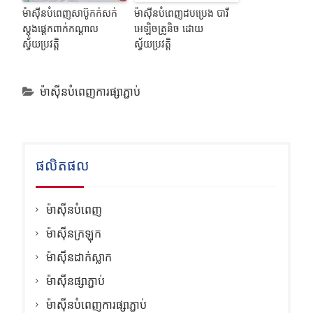
ម៉ាស៊ីនបំពេញសាប៊ូកក់សក់
ម៉ាស៊ីនបំពេញដបប្រេង បារី
ស្តុងផ្តេកពាក់កណ្តាល
អេឡិចត្រូនិច ដោយ
ស្វ័យប្រវត្តិ
ស្វ័យប្រវត្តិ
ម៉ាស៊ីនបំពេញការផ្សាភ្ជាប់
ផលិតផល
ម៉ាស៊ីនបំពេញ
ម៉ាស៊ីនក្រឡុក
ម៉ាស៊ីនដាក់ស្លាក
ម៉ាស៊ីនផ្សាភ្ជាប់
ម៉ាស៊ីនបំពេញការផ្សាភ្ជាប់