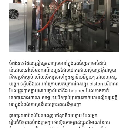
បំពង់ទទេដែលត្រៀមរួចជាស្រេចនៅក្នុងធុងធំហូរតាមលំដាប់
លំដោយនៅលើឧបករណ៍បញ្ជូនដែលដោតដោយស្វ័យប្រវត្តិជាមួយ
នឹងទម្រង់ស្លាប់ ហើយបើកចូលទៅក្នុងស្ថានីយនីមួយៗដោយមនុស្ស
យន្ត។ ទន្ទឹមនឹងនេះ នៅក្រោមសកម្មភាពនៃសន្ទះ piston បរិមាណ
ដែលត្រូវបានភ្ជាប់ដោយផ្ទាល់ទៅនឹង hopper ដែលអាចចាក់
សោបានរាងកោណ សមា្ភារៈបិទភ្ជាប់ត្រូវបានចាក់ដោយស្វ័យប្រវត្តិ
ទៅក្នុងបំពង់នៅស្ថានីយចន្លោះពេលនីមួយៗ។
តុបញ្ជរយកបំពង់ដែលពេញទៅស្ថានីយបន្ទាប់ ដែលអ្នក
រៀបចំបិទបាតបំពង់ភ្លាមៗ។ ម៉ាស៊ីនអាចផ្លាស់ប្តូរបរិមាណនៃការ