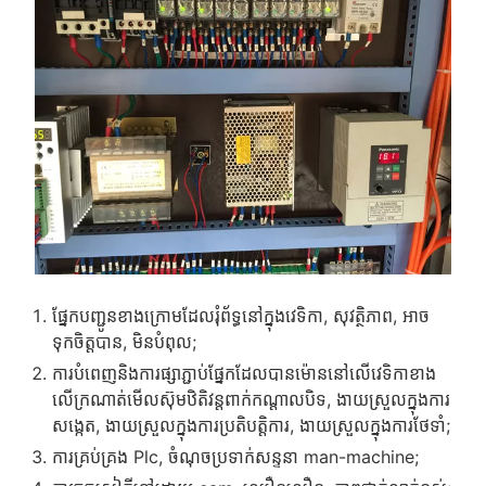
ផ្នែកបញ្ជូនខាងក្រោមដែលរុំព័ទ្ធនៅក្នុងវេទិកា, សុវត្ថិភាព, អាច
ទុកចិត្តបាន, មិនបំពុល;
ការបំពេញនិងការផ្សាភ្ជាប់ផ្នែកដែលបានម៉ោននៅលើវេទិកាខាង
លើក្រណាត់មើលស៊ុមឋិតិវន្តពាក់កណ្តាលបិទ, ងាយស្រួលក្នុងការ
សង្កេត, ងាយស្រួលក្នុងការប្រតិបត្តិការ, ងាយស្រួលក្នុងការថែទាំ;
ការគ្រប់គ្រង Plc, ចំណុចប្រទាក់សន្ទនា man-machine;