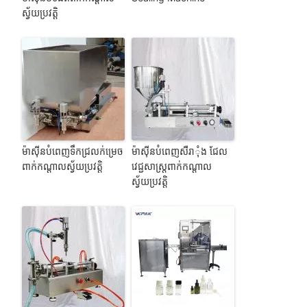
ស្វ័យប្រវត្តិ
ម៉ាស៊ីនបំពេញទឹកជ្រលក់ម្រេច
ម៉ាស៊ីនបំពេញសឺរាុំង ជែល
ពាក់កណ្តាលស្វ័យប្រវត្តិ
វេជ្ជសាស្ត្រពាក់កណ្តាល
ស្វ័យប្រវត្តិ