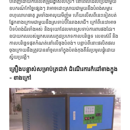
បំពេញដោយការលៃតម្រូវរង្វាស់លំហូរ។ នៅពេលដែលប្រើជាមួយ
ឧបករណ៍កែច្នៃផ្សេងៗ វាអាចដោះស្រាយជាមួយនឹងបំពង់សម្ភារៈ
ពហុលោហធាតុ រួមទាំងអាលុយមីញ៉ូម ហើយលើសពីនេះទៀតបត់
ផ្នែកខាងក្រោមជាមួយនឹងស្រទាប់បីនៃរាងសាជី។ ក្រៅ​ពី​នេះ​វា​អាច​
បិទ​បំពង់​ជ័រ​ទាំង​អស់ និង​ទុយោ​ដែល​មាន​ស្រទាប់​ការពារ​ផង​ដែរ។
ឧបាយកលរបស់អ្នកសរសេរកូដប្រភេទកាលបរិច្ឆេទ លេខស៊េរី និង
កាលបរិច្ឆេទផុតកំណត់នៅលើចុងបំពង់។ បន្ទាប់ពីនោះផលិតផល
ចុងក្រោយនឹងត្រូវបាននាំចូលទៅក្នុងបំពង់កុងតឺន័រប្រមូលផ្តុំដោយ
ស្វ័យប្រវត្តិ។
គ្រឿងបន្លាស់សម្រាប់ត្រជាក់ ដំណើរការកំដៅខាងក្នុង
- ខាងក្រៅ