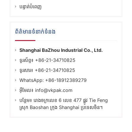
បន្ទាត់បំពេញ
ព័ត៌មានទំនាក់ទំនង
Shanghai BaZhou Industrial Co., Ltd.
ទូរស័ព្ទ៖ +86-21-34710825
ទូរសារ៖ +86-21-34710825
WhatsApp: +86-18912389279
អ៊ីមែល៖
info@vkpak.com
បន្ថែម៖ រោងចក្រលេខ 6 លេខ 477 ផ្លូវ Tie Feng
ស្រុក Baoshan ក្រុង Shanghai ប្រទេសចិន។