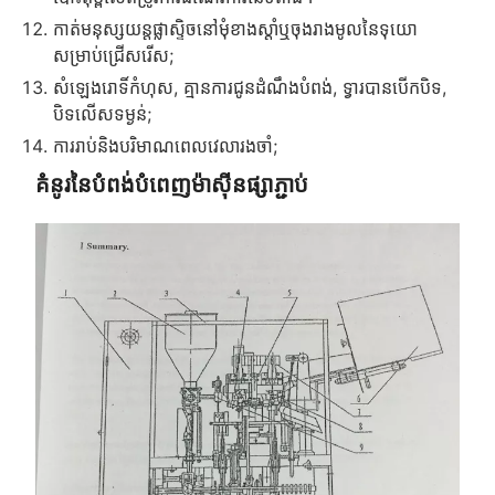
កាត់មនុស្សយន្តផ្លាស្ទិចនៅមុំខាងស្តាំឬចុងរាងមូលនៃទុយោ
សម្រាប់ជ្រើសរើស;
សំឡេងរោទិ៍កំហុស, គ្មានការជូនដំណឹងបំពង់, ទ្វារបានបើកបិទ,
បិទលើសទម្ងន់;
ការរាប់និងបរិមាណពេលវេលារងចាំ;
គំនូរនៃបំពង់បំពេញម៉ាស៊ីនផ្សាភ្ជាប់