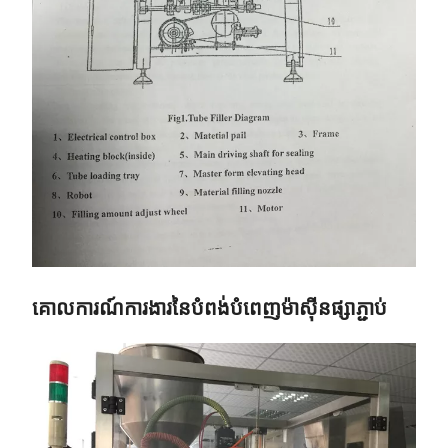
គោលការណ៍ការងារនៃបំពង់បំពេញម៉ាស៊ីនផ្សាភ្ជាប់