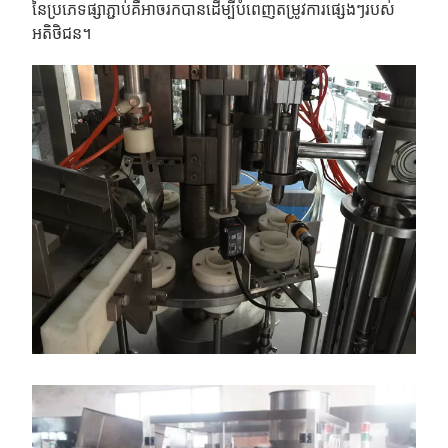
នៃប្រភេទផ្សាភ្ជាប់គឺអាចរកបានដើម្បីបំពេញតម្រូវការផ្សេងៗរបស់
អតិថិជន។