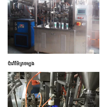
ប៉ារ៉ាម៉ែត្រចម្បង