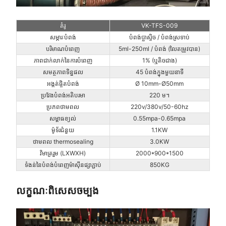
គំរូ
VK-TFS-009
សម្ភារៈបំពង់
បំពង់ប្លាស្ទិច / បំពង់ស្រទាប់
បរិមាណបំពេញ
5ml-250ml / បំពង់ (លៃតម្រូវបាន)
ភាពជាក់លាក់នៃការបំពេញ
1% (ឬតិចជាង)
សមត្ថភាពទិន្នផល
45 បំពង់ក្នុងមួយនាទី
អង្កត់ផ្ចិតបំពង់
Ø 10mm-Ø50mm
ប្រវែងបំពង់អតិបរមា
220 ម។
ប្រភពថាមពល
220v/380v/50-60hz
សម្ពាធខ្យល់
0.55mpa-0.65mpa
ម៉ូទ័រជំនួយ
1.1KW
ថាមពល thermosealing
3.0KW
វិមាត្ររួម (LXWXH)
2000*900*1500
ទំងន់នៃបំពង់បំពេញម៉ាស៊ីនផ្សាភ្ជាប់
850KG
លក្ខណៈពិសេសចម្បង