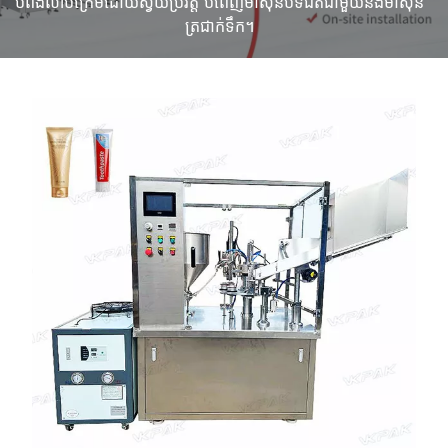
បំពង់លាបក្រែមដោយស្វ័យប្រវត្តិ បំពេញម៉ាស៊ីនបិទជិតជាមួយនឹងម៉ាស៊ីន
ត្រជាក់ទឹក។