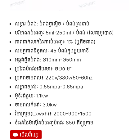
សម្ភារៈបំពង់: បំពង់ប្លាស្ទិច / បំពង់ស្រទាប់
បរិមាណបំពេញ: 5ml-250ml / បំពង់ (លៃតម្រូវបាន)
ភាពជាក់លាក់នៃការបំពេញ៖ 1% (ឬតិចជាង)
សមត្ថភាពទិន្នផល: 45 បំពង់ក្នុងមួយនាទី
អង្កត់ផ្ចិតបំពង់: Ø10mm-Ø50mm
ប្រវែងបំពង់អតិបរមា៖ ២២០ ម។
ប្រភពថាមពល៖ 220v/380v/50-60hz
សម្ពាធខ្យល់: 0.55mpa-0.65mpa
ម៉ូទ័រជំនួយ: 1.1kw
ថាមពលកំដៅ: 3.0kw
វិមាត្ររួម(Lxwxh)៖ 2000*900*1500
ទំងន់នៃម៉ាស៊ីនបំពេញបំពង់: 850 គីឡូក្រាម
មើលវីដេអូ