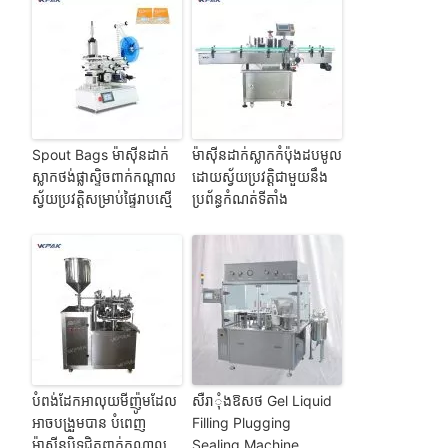
Spout Bags ម៉ាស៊ីនដាក់
ម៉ាស៊ីនដាក់ស្លាកកំប៉ុងដបមូល
ស្លាកថង់ផ្លាស្ទិចពាក់កណ្តាល
ដោយស្វ័យប្រវត្តិជាមួយនឹង
ស្វ័យប្រវត្តិសម្រាប់ផ្ទៃរាបស្មើ
ប្រព័ន្ធកំណត់ទីតាំង
បំពង់ដែកអាលុយមីញ៉ូមដែល
សឺរាុំងឱសថ Gel Liquid
អាចបង្រួមបាន បំពេញ
Filling Plugging
ម៉ាស៊ីនបិទជិតពាក់កណ្តាល
Sealing Machine