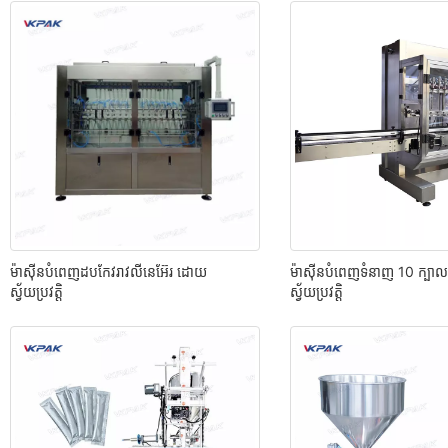
ម៉ាស៊ីនបំពេញដបកែវរាវលីនេអ៊ែរ ដោយ
ម៉ាស៊ីនបំពេញទំនាញ 10 ក្បា
ស្វ័យប្រវត្តិ
ស្វ័យប្រវត្តិ