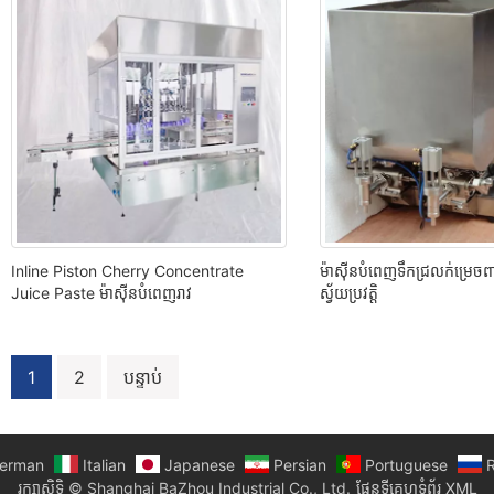
Inline Piston Cherry Concentrate
ម៉ាស៊ីនបំពេញទឹកជ្រលក់ម្រេច
Juice Paste ម៉ាស៊ីនបំពេញរាវ
ស្វ័យប្រវត្តិ
1
2
បន្ទាប់
ការ​
នាំទិស​
ប្រកាស
erman
Italian
Japanese
Persian
Portuguese
R
រក្សាសិទ្ធិ © Shanghai BaZhou Industrial Co., Ltd.
ផែនទីគេហទំព័រ XML