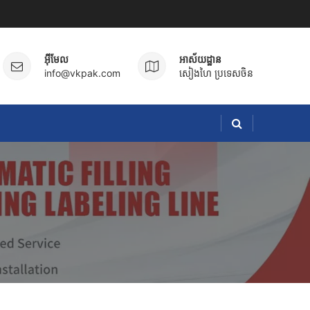
អ៊ីមែល
អាស័យដ្ឋាន
info@vkpak.com
សៀងហៃ ប្រទេសចិន