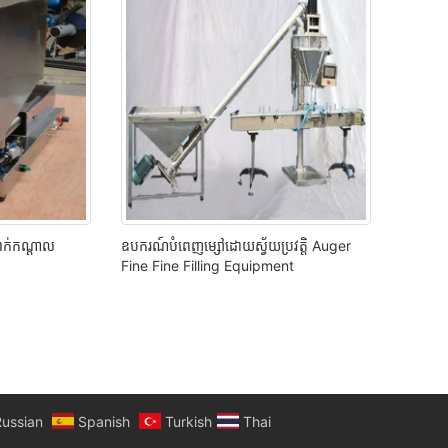
ពាក់កណ្តាល
ឧបករណ៍បំពេញម្សៅដោយស្វ័យប្រវត្តិ Auger
Fine Fine Filling Equipment
ussian
Spanish
Turkish
Thai