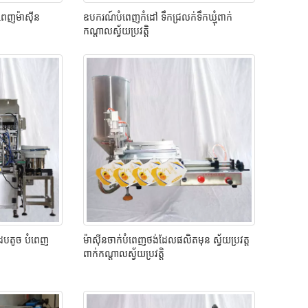
ពេញម៉ាស៊ីន
ឧបករណ៍បំពេញកំដៅ ទឹកជ្រលក់ទឹកឃ្មុំពាក់
កណ្តាលស្វ័យប្រវត្តិ
ដបតូច បំពេញ
ម៉ាស៊ីនចាក់បំពេញថង់ដែលផលិតមុន ស្វ័យប្រវត្ត
ពាក់កណ្តាលស្វ័យប្រវត្តិ