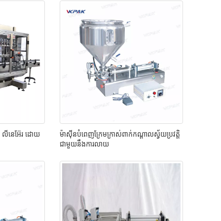
ល លីនេអ៊ែរ ដោយ
ម៉ាស៊ីនបំពេញក្រែមក្រាស់ពាក់កណ្តាលស្វ័យប្រវត្តិ
ជាមួយនឹងការលាយ