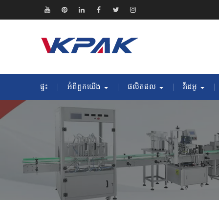
រំលង
ទៅ
យូធូប
Pinterest
តំណ
ហ្វេសប៊ុក
Twitter
Instagram
មាតិកា
ភ្ជាប់
ផ្ទះ
អំពីពួកយើង
ផលិតផល
វីដេអូ