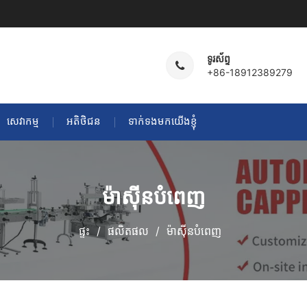
ទូរស័ព្ទ
+86-18912389279
សេវាកម្ម
អតិថិជន
ទាក់ទងមកយើងខ្ញុំ
ម៉ាស៊ីនបំពេញ
ផ្ទះ
ផលិតផល
ម៉ាស៊ីនបំពេញ