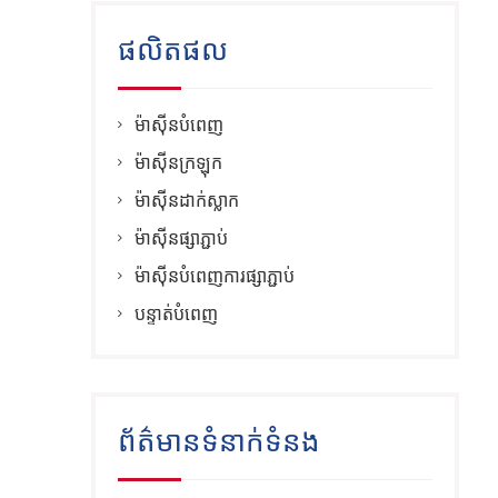
ផលិតផល
ម៉ាស៊ីនបំពេញ
ម៉ាស៊ីនក្រឡុក
ម៉ាស៊ីនដាក់ស្លាក
ម៉ាស៊ីនផ្សាភ្ជាប់
ម៉ាស៊ីនបំពេញការផ្សាភ្ជាប់
បន្ទាត់បំពេញ
ព័ត៌មានទំនាក់ទំនង