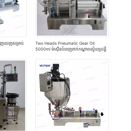
វពេញលេញសម្រាប់
Two Heads Pneumatic Gear Oil
5000ml ម៉ាស៊ីនបំពេញពាក់កណ្តាលស្វ័យប្រវត្តិ