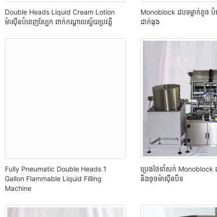
Double Heads Liquid Cream Lotion
Monoblock ដបទម្លាក់តូច បំ
ម៉ាស៊ីនបំពេញស្បែក ពាក់កណ្តាលស្វ័យប្រវត្តិ
ដាក់ធុង
ប្រេងថែទាំសក់ Monoblock 
Fully Pneumatic Double Heads 1
និងចុចម៉ាស៊ីនបិទ
Gallon Flammable Liquid Filling
Machine