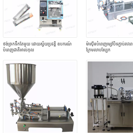
ថង់ច្រកទឹកតែមួយ ដោយស្វ័យប្រវត្តិ ឧបករណ៍
ម៉ាស៊ីនបំពេញម្សៅបិទភ្ជាប់រា
បំពេញជាតិអាល់កុល
ក្រែមលាបស្បែក