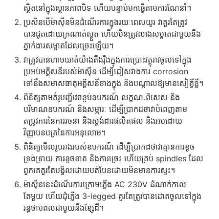
ស្ថិតនៅក្នុងស្ថានភាពបិទ ហើយបន្ទាប់មកធ្វើតាមការណែនាំ។
ប្រសិនបើម៉ាស៊ីនមិនដំណើរការក្នុងរយៈពេលយូរ វាគួរតែត្រូវ
បានជូតដោយក្រណាត់ស្ងួត ហើយមិនត្រូវលាងសម្អាតជាមួយនឹង
ភ្នាក់ងារសម្អាតដែលច្រេះឡើយ។
វាត្រូវបានហាមឃាត់យ៉ាងតឹងរ៉ឹងក្នុងការប្រោះវត្ថុរាវចូលទៅក្នុង
ប្រអប់អគ្គិសនីរបស់ម៉ាស៊ីន ដើម្បីជៀសវាងការ corrosion
ទៅនឹងសមាសធាតុអគ្គិសនីខាងក្នុង និងបណ្តាលឱ្យមានសៀគ្វីខ្លី។
ពិនិត្យ​តាម​គំរូ​បញ្ជី​វេចខ្ចប់​ឧបករណ៍ លក្ខណៈ​ពិសេស និង​
បរិមាណ​ឧបករណ៍ និង​សម្ភារៈ ដើម្បី​ប្រាកដ​ថា​វា​បំពេញ​តាម​
តម្រូវការ​នៃ​ការ​រចនា និង​ស្តង់ដារ​ផលិតផល និង​អម​ដោយ​
វិញ្ញាបនបត្រ​នៃ​ការ​អនុលោម។
ពិនិត្យមើលរូបរាងរបស់ឧបករណ៍ ដើម្បីប្រាកដថាវាគ្មានការខូច
ទ្រង់ទ្រាយ ការខូចខាត និងការច្រេះ ហើយគ្រប់ spindles ដែល
ពួកគេគួរតែបង្វិលដោយបត់បែនដោយមិនមានការស្ទះ។
ម៉ាស៊ីននេះដំណើរការក្រោមភ្លើង AC 230V ដំណាក់កាល
តែមួយ ហើយដុំភ្លើង 3-legged គួរតែត្រូវបានដោតចូលទៅក្នុង
រន្ធថាមពលជាមួយនឹងខ្សែដី។