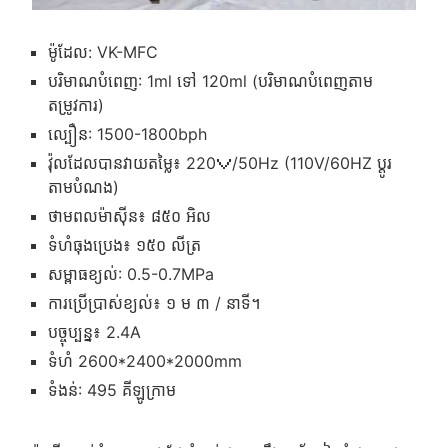
ម៉ូដែល: VK-MFC
បរិមាណបំពេញ: 1ml ទៅ 120ml (បរិមាណបំពេញតាម
តម្រូវការ)
ល្បឿន: 1500-1800bph
វ៉ុលដែលបានវាយតម្លៃ៖ 220Ｖ/50Hz (110V/60HZ ប្ដូរ
តាមបំណង)
ថាមពលម៉ាស៊ីន៖ ៨៥០ អិល
ទំហំធុងប្រេង៖ ១៥០ លីត្រ
សម្ពាធខ្យល់: 0.5-0.7MPa
ការប្រើប្រាស់ខ្យល់៖ ១ ម ៣ / នាទី។
បច្ចុប្បន្ន៖ 2.4A
ទំហំ 2600*2400*2000mm
ទំងន់: 495 គីឡូក្រាម