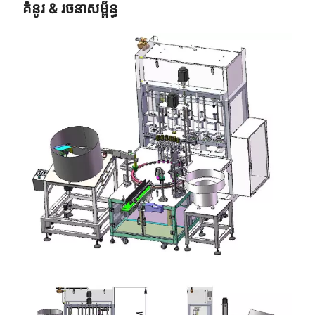
គំនូរ & រចនាសម្ព័ន្ធ