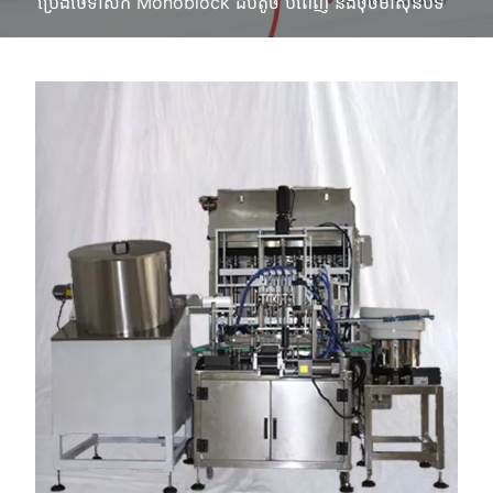
ប្រេងថែទាំសក់ Monoblock ដបតូច បំពេញ និងចុចម៉ាស៊ីនបិទ