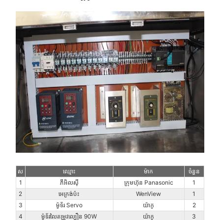
ស
ឈ្មោះ
ម៉ាក
ចំនួន
1
ភីអិលស៊ី
ក្រុមហ៊ុន Panasonic
1
2
អេក្រង់ប៉ះ
WenView
1
3
ម៉ូទ័រ Servo
យ៉ាកូ
2
4
ម៉ូទ័រលៃតម្រូវល្បឿន 90W
យ៉ាកូ
3