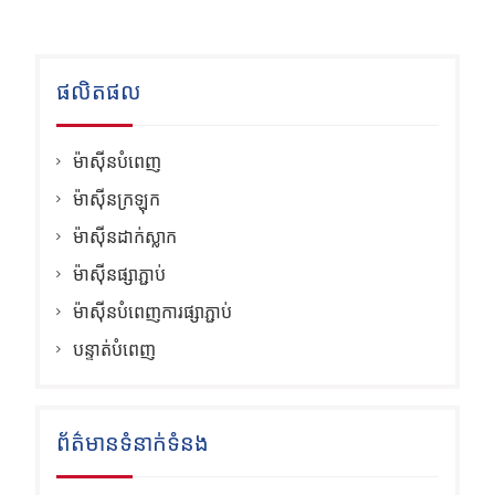
ផលិតផល
ម៉ាស៊ីនបំពេញ
ម៉ាស៊ីនក្រឡុក
ម៉ាស៊ីនដាក់ស្លាក
ម៉ាស៊ីនផ្សាភ្ជាប់
ម៉ាស៊ីនបំពេញការផ្សាភ្ជាប់
បន្ទាត់បំពេញ
ព័ត៌មានទំនាក់ទំនង