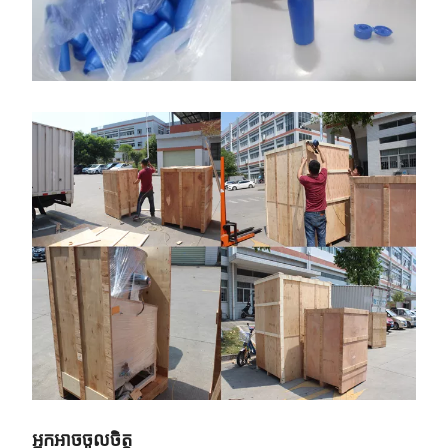
អ្នកអាចចូលចិត្ត