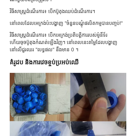
វិធីសាស្ត្រដំណើរការ៖ បើកប៊ូតុងឈប់ដំណើរការ។
នៅពេលដែលអេក្រង់ប៉ះបង្ហាញ "ចំនួនបណ្តុំផលិតកម្មបានបញ្ចប់!"
វិធីសាស្ត្រដំណើរការ៖ បើកអេក្រង់ប្រតិបត្តិការរបស់ម៉ូនីទ័រ
ហើយចុចប៊ូតុងកំណត់ឡើងវិញ។ នៅពេលនេះតម្លៃដែលបង្ហាញ
នៅលើជួរឈរ "លទ្ធផល" នឹងមាន 0 ។
គំរូដប និងការវេចខ្ចប់ប្រអប់ឈើ