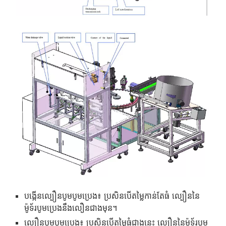
បង្កើនល្បឿនបូមបូមប្រេង៖ ប្រសិនបើតម្លៃកាន់តែធំ ល្បឿននៃ
ម៉ូទ័របូមប្រេងនឹងលឿនជាងមុន។
ល្បឿន​បូម​បូម​ប្រេង៖ ប្រសិនបើ​តម្លៃ​ធំ​ជាង​នេះ ល្បឿន​នៃ​ម៉ូទ័រ​បូម​