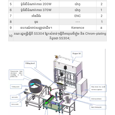
5
ម៉ូទ័របីដំណាក់កាល 200W
យ៉ាកូ
2
6
ម៉ូទ័របីដំណាក់កាល 370W
យ៉ាកូ
1
7
អាំងវឺរទ័រ
ENC
2
8
ចុច
---
1
9
ឧបករណ៍ចាប់សញ្ញាជាដើម។
Kenence
ន
គណៈរដ្ឋមន្ត្រីធ្វើពី SS304 ផ្នែកសំខាន់ៗធ្វើពីអាលុយមីញ៉ូម និង Chrom-plating
10
ក៏ដូចជា SS304;