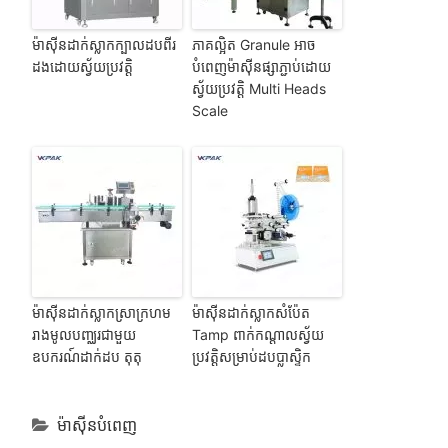
ម៉ាស៊ីនដាក់ស្លាកក្បាលដបពីរ
ភាគល្អិត Granule អាច
ដងដោយស្វ័យប្រវត្តិ
បំពេញម៉ាស៊ីនផ្សាភ្ជាប់ដោយ
ស្វ័យប្រវត្តិ Multi Heads
Scale
ម៉ាស៊ីនដាក់ស្លាកស្រាក្រហម
ម៉ាស៊ីនដាក់ស្លាកសំប៉ែត
រាងមូលបញ្ឈរជាមួយ
Tamp ពាក់កណ្តាលស្វ័យ
ឧបករណ៍ដាក់ដប តុតុ
ប្រវត្តិសម្រាប់ដបប្លាស្ទិក
ម៉ាស៊ីនបំពេញ