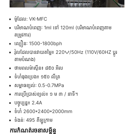
ម៉ូដែល: VK-MFC
បរិមាណបំពេញ: 1ml ទៅ 120ml (បរិមាណបំពេញតាម
តម្រូវការ)
ល្បឿន: 1500-1800bph
វ៉ុលដែលបានវាយតម្លៃ៖ 220Ｖ/50Hz (110V/60HZ ប្ដូរ
តាមបំណង)
ថាមពលម៉ាស៊ីន៖ ៨៥០ អិល
ទំហំធុងប្រេង៖ ១៥០ លីត្រ
សម្ពាធខ្យល់: 0.5-0.7MPa
ការប្រើប្រាស់ខ្យល់៖ ១ ម ៣ / នាទី។
បច្ចុប្បន្ន៖ 2.4A
ទំហំ 2600*2400*2000mm
ទំងន់: 495 គីឡូក្រាម
ការកំណត់រចនាសម្ព័ន្ធ