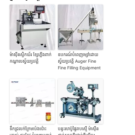
ម៉ាស៊ីនស្ទិកឃ័រ ខ្សែភ្លើងពាក់
ឧបករណ៍បំពេញម្សៅដោយ
កណ្តាលស្វ័យប្រវត្តិ
ស្វ័យប្រវត្តិ Auger Fine
Fine Filling Equipment
ទឹកជ្រលក់ក្រែមប៉េងប៉ោះ
បន្ទះសាប៊ូផ្ទៃរាបស្មើ ម៉ាស៊ីន