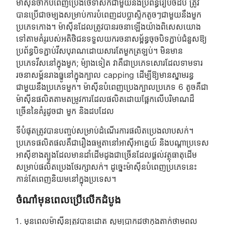
ម៉ាស៊ីនចាក់បំពេញប្រេងថែទាំសក់ជាមួយនឹងប្រព័ន្ធរៀបចំដប ត្រូវ
បានប្រើជាចម្បងសម្រាប់ការបំពេញដបប្លាស្ទិកតូចៗជាមួយនឹងមួក
ប្រភេទកោង។ ម៉ាស៊ីនដែលត្រូវបានរចនាឡើងយ៉ាងពិសេសយោង
ទៅតាមគំរូរបស់អតិថិជនទទួលយករចនាសម្ព័ន្ធចុចបិទភ្ជាប់ជំនួសឱ្យ
ប្រព័ន្ធបិទភ្ជាប់វីសបុរាណដោយសារតែមួកត្រឡប់។ មិនមាន
ប្រភេទវីសនៅក្នុងមួក; ម៉្យាងទៀត វាគឺជាប្រភេទសោរដែលទាមទារ
រចនាសម្ព័នរាងធ្នូនៅក្នុងក្បាល capping ដើម្បីឱ្យមានស្នាមរន្ធ
ជាមួយនឹងប្រភេទមួក។ ម៉ាស៊ីនបំពេញប្រេងក្បាលប្រភេទ 6 តូចគឺជា
ម៉ាស៊ីនផលិតតាមតម្រូវការដែលផលិតដោយផ្អែកលើបរិមាណដ៏
ច្រើននៃគំរូដូចជា មួក និងដបដែល
ទី​បំផុត​ត្រូវ​បាន​បញ្ចប់​សម្រាប់​ដំណើរការ​ផលិត​ប្រេង​លាប​សក់។
ប្រភេទផលិតផលគឺជារឿងធម្មតានៅអាស៊ីអាគ្នេយ៍ និងបណ្តាប្រទេស
អាស៊ីខាងត្បូងដែលមានដាំដើមដូងជាច្រើនដែលផ្តល់វត្ថុធាតុដើម
សម្រាប់ផលិតប្រេងថែរក្សាសក់។ ដូច្នេះ​ម៉ាស៊ីន​បំពេញ​ប្រភេទ​នេះ​
កាន់​តែ​ពេញ​និយម​នៅ​ក្នុង​ប្រទេស។
ចំណាំមុនពេលប្រើលើកដំបូង
មុនពេលម៉ាស៊ីនត្រូវបានដោត សូមប្រាកដថាកុងតាក់ថាមពល