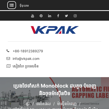
ម៉ឺនុយមេ
រំលង
ទៅ
យូធូប
Pinterest
តំណ
ហ្វេសប៊ុក
Twitter
Instagram
មាតិកា
ភ្ជាប់
+86-18912389279
info@vkpak.com
សៀងហៃ ប្រទេសចិន
ប្រេងថែទាំសក់ Monoblock ដបតូច បំពេញ
និងចុចម៉ាស៊ីនបិទ
ផ្ទះ
ផលិតផល
ម៉ាស៊ីនបំពេញ