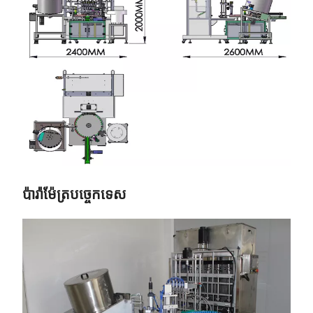
ប៉ារ៉ាម៉ែត្របច្ចេកទេស