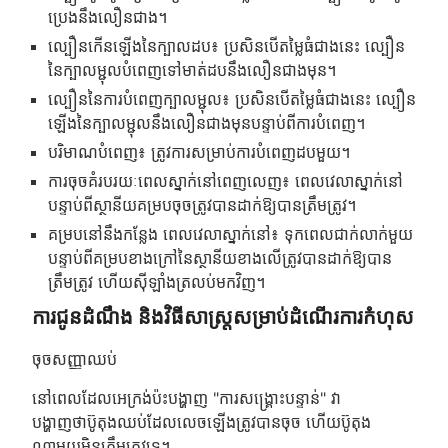
ប្រេង​នឹង​លឿន​ជាង។
ល្បឿនកើនឡើងនៃក្បាលដប៖ ប្រសិនបើតម្លៃធំជាងនេះ ល្បឿន
នៃក្បាលម្ជុលបំពេញទៅមាត់ដបនឹងលឿនជាងមុន។
ល្បឿននៃការបំពេញក្បាលម្ជុល៖ ប្រសិនបើតម្លៃធំជាងនេះ ល្បឿន
ឡើងនៃក្បាលម្ជុលនឹងលឿនជាងមុនបន្ទាប់ពីការបំពេញ។
បរិមាណបំពេញ៖ ត្រូវការសម្រាប់ការបំពេញដបមួយ។
ការចុចគំរបរយៈពេលស្នាក់នៅពេញលេញ៖ ពេលវេលាស្នាក់នៅ
បន្ទាប់ពីស្ថានីយគម្របចុចត្រូវបានដាក់ឱ្យបានត្រឹមត្រូវ។
គម្របនៅនឹងកន្លែង ពេលវេលាស្នាក់នៅ៖ ទុកពេលជាក់លាក់មួយ
បន្ទាប់ពីគម្របខាងក្រៅនៃស្ថានីយខាងលើត្រូវបានដាក់ឱ្យបាន
ត្រឹមត្រូវ ហើយស៊ីឡាំងត្រលប់មកវិញ។
ការជូនដំណឹង និងវិធីសាស្រ្តសម្រាប់ដំណើរការកំហុស
ចុចសញ្ញាឈប់
នៅពេលដែលអេក្រង់ប៉ះបង្ហាញ "ការសង្គ្រោះបន្ទាន់" វា
បង្ហាញថាប៊ូតុងឈប់ដែលលេចឡើងត្រូវបានចុច ហើយប៊ូតុង
ណាមួយមិនត្រឹមត្រូវទេ។