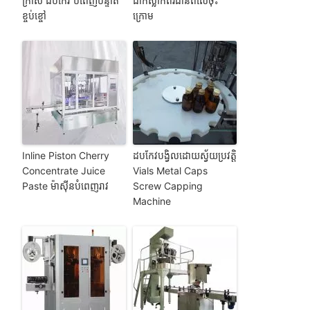
ក្រាស់ ដបកែវ បំពេញបន្ទាត់
ដាក់ស្លាកពីរជាន់ពីលើចុះ
ខ្ចប់ខ្ចៅ
ក្រោម
Inline Piston Cherry
ដបកែវបង្វិលដោយស្វ័យប្រវត្តិ
Concentrate Juice
Vials Metal Caps
Paste ម៉ាស៊ីនបំពេញរាវ
Screw Capping
Machine