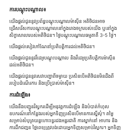
ការបណ្តុះបណ្តាល៖
យើងផ្តល់ជូននូវប្រព័ន្ធបណ្តុះបណ្តាលម៉ាស៊ីន អតិថិជនអាច
ជ្រើសរើសការបណ្តុះបណ្តាលនៅក្នុងរោងចក្ររបស់យើង ឬនៅក្នុង
សិក្ខាសាលារបស់អតិថិជន។ ថ្ងៃបណ្តុះបណ្តាលធម្មតាគឺ 3-5 ថ្ងៃ។
យើងផ្តល់សៀវភៅណែនាំប្រតិបត្តិការដល់អតិថិជន។
យើងផ្តល់ជូននូវវីដេអូបណ្តុះបណ្តាល និងវីដេអូប្រតិបត្តិការម៉ាស៊ីន
ដល់អតិថិជន។
យើងផ្តល់ជូននូវសេវាបញ្ជាពីចម្ងាយ ប្រសិនបើអតិថិជនមិនដឹងពី
របៀបដំណើរការ និងប្រើប្រាស់ម៉ាស៊ីន។
ការដំឡើង៖
យើងនឹងបញ្ជូនវិស្វករដើម្បីអនុវត្តការដំឡើង និងបំបាត់កំហុស
ឧបករណ៍នៅកន្លែងរបស់អ្នកទិញប្រសិនបើមានការស្នើសុំ។ តម្លៃ
សម្រាប់សំបុត្រយន្តហោះទ្វេរដងអន្តរជាតិ ការស្នាក់នៅ អាហារ និង
ការដឹកជញ្ជូន ថ្លៃពេទ្យត្រូវបង់ដោយអ្នកទិញសម្រាប់វិស្វករ។ អ្នកទិញ