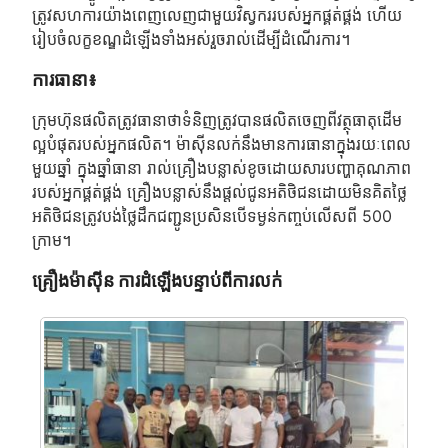
ត្រូវសហការយ៉ាងពេញលេញជាមួយវិស្វកររបស់អ្នកផ្គត់ផ្គង់ ហើយ
រៀបចំលក្ខខណ្ឌដំឡើងទាំងអស់រួចរាល់ដើម្បីដំណើរការ។
ការធានា៖
ក្រុមហ៊ុនផលិតត្រូវធានាថាទំនិញត្រូវបានផលិតចេញពីវត្ថុធាតុដើម
ល្អបំផុតរបស់អ្នកផលិត។ ម៉ាសុីនលក់នឹងមានការធានាក្នុងរយៈពេល
មួយឆ្នាំ ក្នុងឆ្នាំធានា រាល់គ្រឿងបន្លាស់ខូចដោយសារបញ្ហាគុណភាព
របស់អ្នកផ្គត់ផ្គង់ គ្រឿងបន្លាស់នឹងផ្តល់ជូនអតិថិជនដោយមិនគិតថ្លៃ
អតិថិជនត្រូវបង់ថ្លៃដឹកជញ្ជូនប្រសិនបើទម្ងន់កញ្ចប់លើសពី 500
ក្រាម។
គ្រឿងម៉ាស៊ីន ការដំឡើងបន្ទាប់ពីការលក់