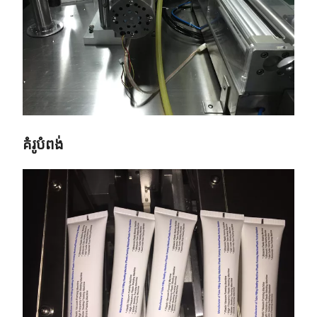
គំរូបំពង់