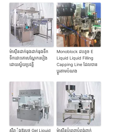
ម៉ាស៊ីនដាក់ធុងដាក់ធុងទឹក
Monoblock ដបតូច E
ទឹកដោះគោសណ្តែកសៀង
Liquid Liquid Filling
ដោយស្វ័យប្រវត្តិ
Capping Line ដែលបាន
ប្ដូរតាមបំណង
សឺរាុំងឱសថ Gel Liquid
ម៉ាស៊ីនបំពេញបំពង់ពាក់