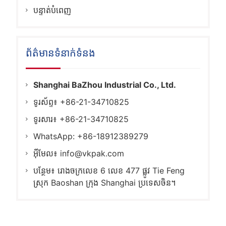
បន្ទាត់បំពេញ
ព័ត៌មានទំនាក់ទំនង
Shanghai BaZhou Industrial Co., Ltd.
ទូរស័ព្ទ៖ +86-21-34710825
ទូរសារ៖ +86-21-34710825
WhatsApp: +86-18912389279
អ៊ីមែល៖
info@vkpak.com
បន្ថែម៖ រោងចក្រលេខ 6 លេខ 477 ផ្លូវ Tie Feng
ស្រុក Baoshan ក្រុង Shanghai ប្រទេសចិន។