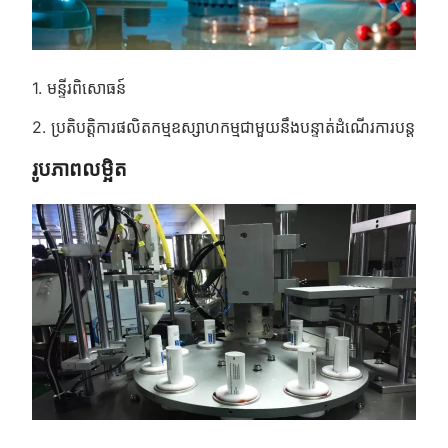
1. មន្ទីរពិសោធន៍
2. ប្រតិបត្តិការផលិតកម្មឧស្សាហកម្មជាមួយនឹងបន្ទាត់ដំណើរការបន្ត
រូបភាពលម្អិត