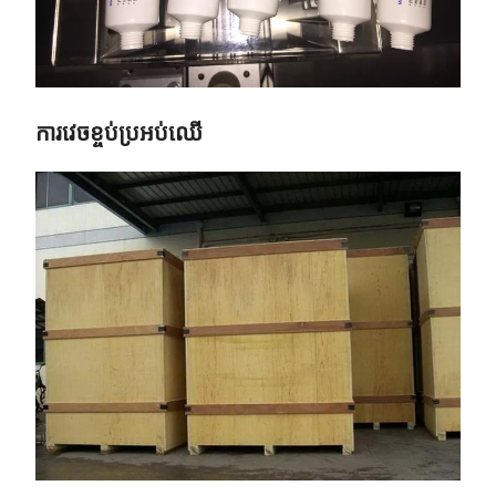
ការវេចខ្ចប់ប្រអប់ឈើ