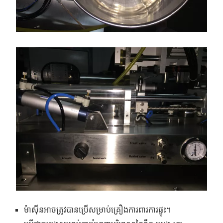
ម៉ាស៊ីនអាចត្រូវបានប្រើសម្រាប់គ្រឿងការពារការផ្ទុះ។