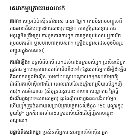
សេវាកម្មក្រោយពេលលក់
ធានា៖
សម្រាប់ម៉ាស៊ីនទាំងអស់ ធានា 1ឆ្នាំ។ (ការមិនរាប់បញ្ចូលពី
ការធានាគឺជាបញ្ហាដោយសារគ្រោះថ្នាក់ ការប្រើប្រាស់ខុស ការ
អនុវត្តមិនត្រឹមត្រូវ ការខូចខាតការផ្ទុក ការធ្វេសប្រហែស ឬការកែ
ប្រែឧបករណ៍ ឬសមាសធាតុរបស់វា។ គ្រឿងបន្លាស់ដែលខូចមិនរួម
បញ្ចូលក្នុងការធានា)
ការដំឡើង៖
បន្ទាប់ពីម៉ាស៊ីនមកដល់រោងចក្ររបស់អ្នក ប្រសិនបើអ្នក
ត្រូវការ អ្នកបច្ចេកទេសរបស់យើងនឹងទៅកន្លែងរបស់អ្នកដើម្បីដំឡើង
និងសាកល្បងម៉ាស៊ីន ព្រមទាំងបណ្តុះបណ្តាលកម្មកររបស់អ្នកឱ្យ
ដំណើរការម៉ាស៊ីនផងដែរ (ពេលវេលានៃរថភ្លើងអាស្រ័យលើអ្នកធ្វើ
ការ)។ ការចំណាយ (សំបុត្រយន្តហោះ អាហារ សណ្ឋាគារ ថ្លៃធ្វើ
ដំណើរក្នុងប្រទេសរបស់អ្នក) គួរតែស្ថិតនៅក្នុងគណនីរបស់អ្នក
ហើយអ្នកត្រូវចំណាយសម្រាប់អ្នកបច្ចេកទេសចំនួន 150 ដុល្លារក្នុង
មួយថ្ងៃ។ អ្នកក៏អាចទៅរោងចក្ររបស់យើងដើម្បីធ្វើការបណ្តុះ
បណ្តាល។
បន្ទាប់ពីសេវាកម្ម៖
ប្រសិនបើអ្នកមានបញ្ហាលើម៉ាស៊ីន អ្នក