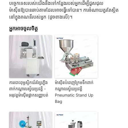
បច្ចេកទេសរបស់យើងនឹងទៅកន្លែងរបស់អ្នកដើម្បីជួសជុល
ម៉ាស៊ីនឱ្យបានឆាប់តាមដែលអាចធ្វើទៅបាន។ ការចំណាយគួរតែស្ថិត
នៅក្នុងគណនីរបស់អ្នក (ដូចខាងលើ)។
អ្នកអាចចូលចិត្ត
ការបោះពុម្ពស្ទិកឃ័រខ្សែភ្លើង
ម៉ាស៊ីនបំពេញក្រែមទឹកពាក់
ពាក់កណ្តាលស្វ័យប្រវត្តិ -
កណ្តាលស្វ័យប្រវត្តិ
អនុវត្តម៉ាស៊ីនផ្លាកសញ្ញាបត់
Pneumatic Stand Up
Bag