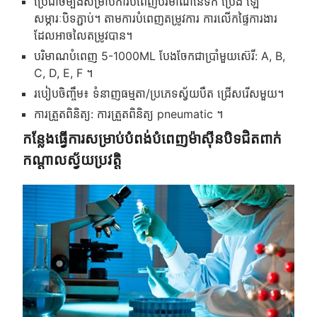
ប្រើជាចម្បងសម្រាប់ការបំពេញបរិមាណនៃទឹក ប្រេង ឡេ
សម្ភារៈបិទភ្ជាប់។ តាមការបំពេញតម្រូវការ ការលើកផ្ទៃការងារ
ដែលអាចលៃតម្រូវបាន។
បរិមាណបំពេញ 5-1000ML បែងចែកជាប្រាំមួយស៊េរី: A, B,
C, D, E, F ។
របៀបចិញ្ចឹម៖ ទំនាញធម្មតា/ប្រភេទស្វ័យបឺត ជ្រើសរើសមួយ។
ការត្រួតពិនិត្យ: ការត្រួតពិនិត្យ pneumatic ។
កន្លែងធ្វើការសម្រាប់បំពង់បំពេញម៉ាស៊ីនបិទជិតពាក់
កណ្តាលស្វ័យប្រវត្តិ