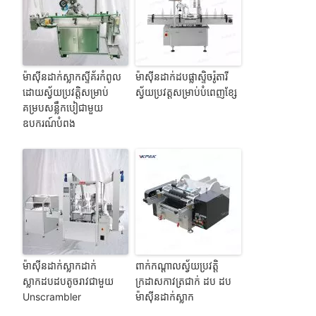
ម៉ាស៊ីនដាក់ស្លាកស្ទីគ័រកំពូល
ម៉ាស៊ីនដាក់ដបផ្លាស្ទិចរ៉ូតារី
ដោយស្វ័យប្រវត្តិសម្រាប់
ស្វ័យប្រវត្តសម្រាប់បំពេញខ្សែ
គម្របសន្លឹកបៀជាមួយ
ឧបករណ៍បំពង
ម៉ាស៊ីនដាក់ស្លាកដាក់
ពាក់កណ្តាលស្វ័យប្រវត្តិ
ស្លាកដបដបតូចរាវជាមួយ
ក្រដាសកាវត្រជាក់ ដប ដប
Unscrambler
ម៉ាស៊ីនដាក់ស្លាក