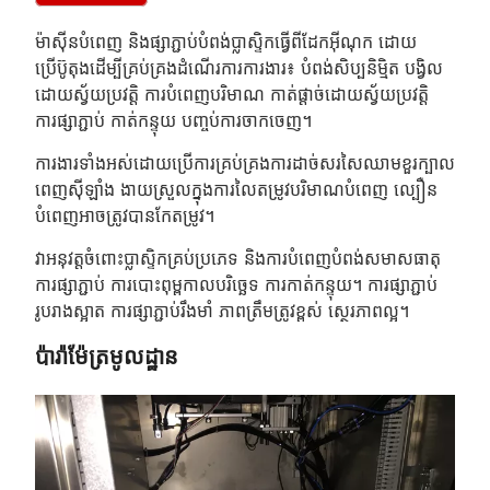
ម៉ាស៊ីនបំពេញ និងផ្សាភ្ជាប់បំពង់ប្លាស្ទិកធ្វើពីដែកអ៊ីណុក ដោយ
ប្រើប៊ូតុងដើម្បីគ្រប់គ្រងដំណើរការការងារ៖ បំពង់សិប្បនិម្មិត បង្វិល
ដោយស្វ័យប្រវត្តិ ការបំពេញបរិមាណ កាត់ផ្តាច់ដោយស្វ័យប្រវត្តិ
ការផ្សាភ្ជាប់ កាត់កន្ទុយ បញ្ចប់ការចាកចេញ។
ការងារទាំងអស់ដោយប្រើការគ្រប់គ្រងការដាច់សរសៃឈាមខួរក្បាល
ពេញស៊ីឡាំង ងាយស្រួលក្នុងការលៃតម្រូវបរិមាណបំពេញ ល្បឿន
បំពេញអាចត្រូវបានកែតម្រូវ។
វាអនុវត្តចំពោះប្លាស្ទិកគ្រប់ប្រភេទ និងការបំពេញបំពង់សមាសធាតុ
ការផ្សាភ្ជាប់ ការបោះពុម្ពកាលបរិច្ឆេទ ការកាត់កន្ទុយ។ ការផ្សាភ្ជាប់
រូបរាងស្អាត ការផ្សាភ្ជាប់រឹងមាំ ភាពត្រឹមត្រូវខ្ពស់ ស្ថេរភាពល្អ។
ប៉ារ៉ាម៉ែត្រមូលដ្ឋាន