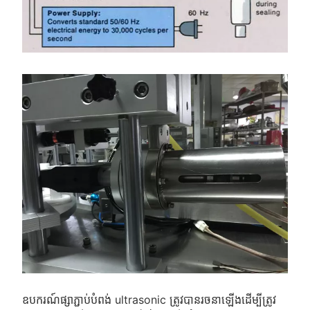
ឧបករណ៍ផ្សាភ្ជាប់បំពង់ ultrasonic ត្រូវបានរចនាឡើងដើម្បីត្រូវ