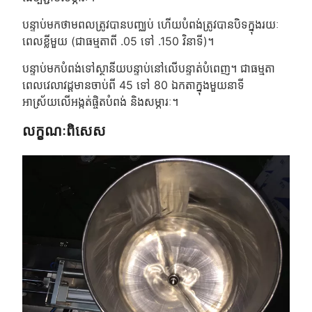
បន្ទាប់មកថាមពលត្រូវបានបញ្ឈប់ ហើយបំពង់ត្រូវបានបិទក្នុងរយៈ
ពេលខ្លីមួយ (ជាធម្មតាពី .05 ទៅ .150 វិនាទី)។
បន្ទាប់មកបំពង់ទៅស្ថានីយបន្ទាប់នៅលើបន្ទាត់បំពេញ។ ជាធម្មតា
ពេលវេលាវដ្តមានចាប់ពី 45 ទៅ 80 ឯកតាក្នុងមួយនាទី
អាស្រ័យលើអង្កត់ផ្ចិតបំពង់ និងសម្ភារៈ។
លក្ខណៈពិសេស