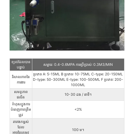
ខ្យល់ដែលបាន
សម្ពាធ: 0.4-0.6MPA ការប្រើប្រាស់: 0.3M3/MIN
បង្ហាប់
ប្រភេទ A: 5-15ML B ប្រភេទ: 10-75ML C-type: 20-150ML
វិសាលភាពនៃ
D-type: 50-300ML E-type: 100-500ML F ប្រភេទ: 200-
ការងារ
1000ML
សមត្ថភាព
10-30 ដង / នាទី។
ផលិត
កំហុសក្នុងការ
បំពេញភាពត្រឹម
<2%
ត្រូវ
តារាងកម្ពស់
ដែល
100 ម។
អាចលៃតម្រូវ