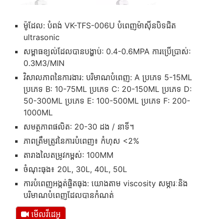
ម៉ូដែល: បំពង់ VK-TFS-006U បំពេញម៉ាស៊ីនបិទជិត
ultrasonic
សម្ពាធខ្យល់ដែលបានបង្ហាប់: 0.4-0.6MPA ការប្រើប្រាស់:
0.3M3/MIN
វិសាលភាពនៃការងារ: បរិមាណបំពេញ: A ប្រភេទ 5-15ML
ប្រភេទ B: 10-75ML ប្រភេទ C: 20-150ML ប្រភេទ D:
50-300ML ប្រភេទ E: 100-500ML ប្រភេទ F: 200-
1000ML
សមត្ថភាពផលិត: 20-30 ដង / នាទី។
ភាពត្រឹមត្រូវនៃការបំពេញ៖ កំហុស <2%
តារាងលៃតម្រូវកម្ពស់: 100MM
ចំណុះធុង៖ 20L, 30L, 40L, 50L
ការបំពេញអង្កត់ផ្ចិតធុង: យោងតាម viscosity សម្ភារៈនិង
បរិមាណបំពេញដែលបានកំណត់
មើលវីដេអូ