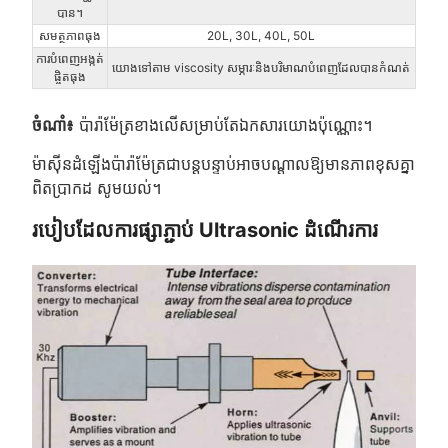
បាន។
សមត្ថភាពធុង
20L, 30L, 40L, 50L
ការបំពេញអង្កត់
យោងទៅតាម viscosity សម្ភារៈនិងបរិមាណបំពេញដែលបានកំណត់
ផ្ចិតធុង
ចំណាំ៖
ប៉ារ៉ាម៉ែត្រខាងលើសម្រាប់តែឯកសារយោងប៉ុណ្ណោះ។
ម៉ាស៊ីនដំឡើងប៉ារ៉ាម៉ែត្រជាបន្តបន្ទាប់អាចបណ្តាលឱ្យមានភាពខុសគ្នា
ពិតប្រាកដ សូមយល់។
របៀបដែលការផ្សាភ្ជាប់ Ultrasonic ដំណើរការ