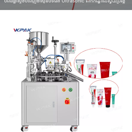
បំពង់ផ្លាស្ទិចបំពេញម៉ាស៊ីនបិទជិត Ultrasonic ពាក់កណ្តាលស្វ័យប្រវត្តិ