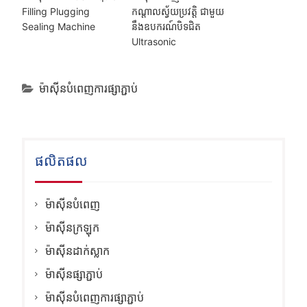
Filling Plugging
កណ្តាលស្វ័យប្រវត្តិ ជាមួយ
Sealing Machine
នឹងឧបករណ៍បិទជិត
Ultrasonic
ម៉ាស៊ីនបំពេញការផ្សាភ្ជាប់
ផលិតផល
ម៉ាស៊ីនបំពេញ
ម៉ាស៊ីនក្រឡុក
ម៉ាស៊ីនដាក់ស្លាក
ម៉ាស៊ីនផ្សាភ្ជាប់
ម៉ាស៊ីនបំពេញការផ្សាភ្ជាប់