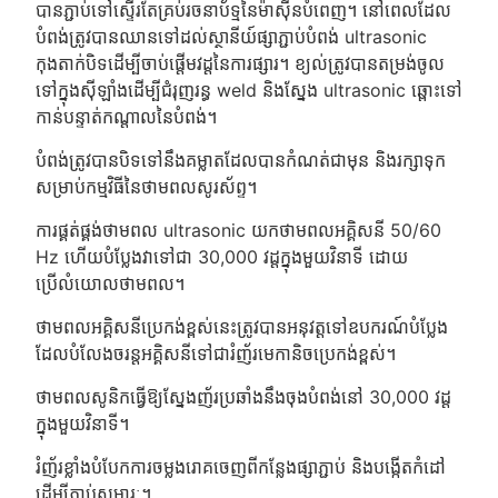
បានភ្ជាប់ទៅស្ទើរតែគ្រប់រចនាប័ទ្មនៃម៉ាស៊ីនបំពេញ។ នៅពេលដែល
បំពង់ត្រូវបានឈានទៅដល់ស្ថានីយ៍ផ្សាភ្ជាប់បំពង់ ultrasonic
កុងតាក់បិទដើម្បីចាប់ផ្តើមវដ្តនៃការផ្សារ។ ខ្យល់​ត្រូវ​បាន​តម្រង់​ចូល​
ទៅ​ក្នុង​ស៊ីឡាំង​ដើម្បី​ជំរុញ​រន្ធ weld និង​ស្នែង ultrasonic ឆ្ពោះ​ទៅ​
កាន់​បន្ទាត់​កណ្តាល​នៃ​បំពង់​។
បំពង់ត្រូវបានបិទទៅនឹងគម្លាតដែលបានកំណត់ជាមុន និងរក្សាទុក
សម្រាប់កម្មវិធីនៃថាមពលសូរស័ព្ទ។
ការផ្គត់ផ្គង់ថាមពល ultrasonic យកថាមពលអគ្គិសនី 50/60
Hz ហើយបំប្លែងវាទៅជា 30,000 វដ្តក្នុងមួយវិនាទី ដោយ
ប្រើលំយោលថាមពល។
ថាមពលអគ្គិសនីប្រេកង់ខ្ពស់នេះត្រូវបានអនុវត្តទៅឧបករណ៍បំប្លែង
ដែលបំលែងចរន្តអគ្គិសនីទៅជារំញ័រមេកានិចប្រេកង់ខ្ពស់។
ថាមពលសូនិកធ្វើឱ្យស្នែងញ័រប្រឆាំងនឹងចុងបំពង់នៅ 30,000 វដ្ត
ក្នុងមួយវិនាទី។
រំញ័រខ្លាំងបំបែកការចម្លងរោគចេញពីកន្លែងផ្សាភ្ជាប់ និងបង្កើតកំដៅ
ដើម្បីភ្ជាប់សម្ភារៈ។