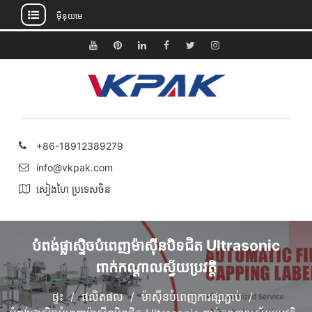
ម៉ឺនុយមេ
រំលង
ទៅ
យូធូប
Pinterest
តំណ
ហ្វេសប៊ុក
Twitter
Instagram
មាតិកា
ភ្ជាប់
+86-18912389279
info@vkpak.com
សៀងហៃ ប្រទេសចិន
បំពង់ផ្លាស្ទិចបំពេញម៉ាស៊ីនបិទជិត Ultrasonic
ពាក់កណ្តាលស្វ័យប្រវត្តិ
ផ្ទះ
ផលិតផល
ម៉ាស៊ីនបំពេញការផ្សាភ្ជាប់