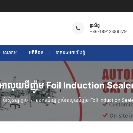
ទូរស័ព្ទ
+86-18912389279
សេវាកម្ម
អតិថិជន
ទាក់ទងមកយើងខ្ញុំ
់អាលុយមីញ៉ូម Foil Induction Sealer 
ម៉ាស៊ីនផ្សាភ្ជាប់
ឧបករណ៍ផ្សាភ្ជាប់អាលុយមីញ៉ូម Foil Induction Sealer