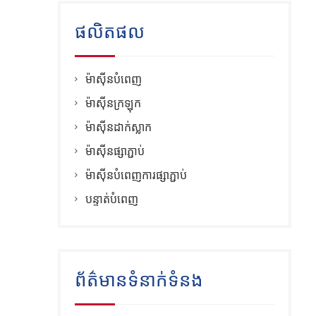
ផលិតផល
ម៉ាស៊ីនបំពេញ
ម៉ាស៊ីនក្រឡុក
ម៉ាស៊ីនដាក់ស្លាក
ម៉ាស៊ីនផ្សាភ្ជាប់
ម៉ាស៊ីនបំពេញការផ្សាភ្ជាប់
បន្ទាត់បំពេញ
ព័ត៌មានទំនាក់ទំនង