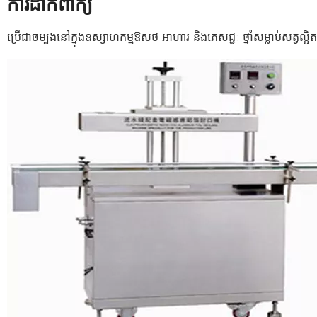
ការដាក់ពាក្យ
ប្រើជាចម្បងនៅក្នុងឧស្សាហកម្មឱសថ អាហារ និងភេសជ្ជៈ ថ្នាំសម្លាប់សត្វល្