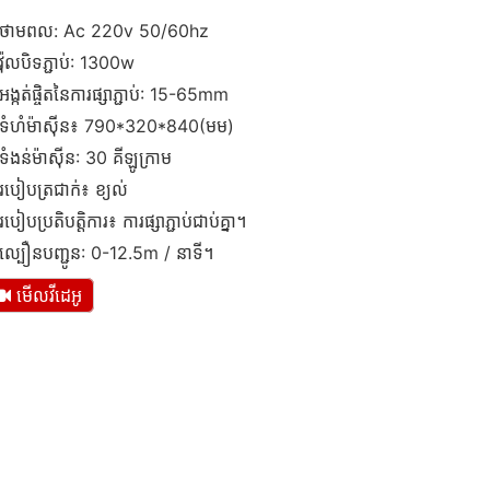
ថាមពល: Ac 220v 50/60hz
វ៉ុលបិទភ្ជាប់: 1300w
អង្កត់ផ្ចិតនៃការផ្សាភ្ជាប់: 15-65mm
ទំហំម៉ាស៊ីន៖ 790*320*840(មម)
ទំងន់ម៉ាស៊ីន: 30 គីឡូក្រាម
របៀបត្រជាក់៖ ខ្យល់
របៀបប្រតិបត្តិការ៖ ការផ្សាភ្ជាប់ជាប់គ្នា។
ល្បឿនបញ្ជូន: 0-12.5m / នាទី។
មើលវីដេអូ