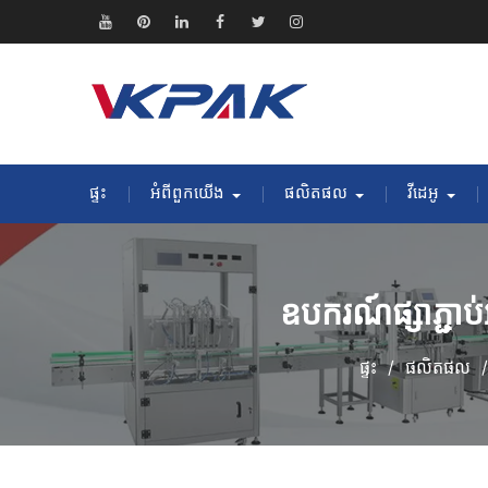
រំលង
ទៅ
យូធូប
Pinterest
តំណ
ហ្វេសប៊ុក
Twitter
Instagram
មាតិកា
ភ្ជាប់
ផ្ទះ
អំពីពួកយើង
ផលិតផល
វីដេអូ
ឧបករណ៍ផ្សាភ្ជាប
ផ្ទះ
ផលិតផល