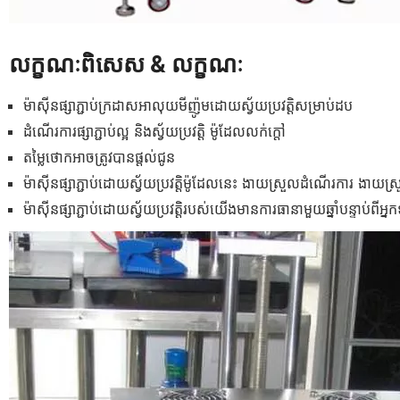
លក្ខណៈពិសេស & លក្ខណៈ
ម៉ាស៊ីនផ្សាភ្ជាប់ក្រដាសអាលុយមីញ៉ូមដោយស្វ័យប្រវត្តិសម្រាប់ដប
ដំណើរការផ្សាភ្ជាប់ល្អ និងស្វ័យប្រវត្តិ ម៉ូដែលលក់ក្តៅ
តម្លៃថោកអាចត្រូវបានផ្តល់ជូន
ម៉ាស៊ីនផ្សាភ្ជាប់ដោយស្វ័យប្រវត្តិម៉ូដែលនេះ ងាយស្រួលដំណើរការ ងាយស្រួ
ម៉ាស៊ីនផ្សាភ្ជាប់ដោយស្វ័យប្រវត្តិរបស់យើងមានការធានាមួយឆ្នាំបន្ទាប់ពី