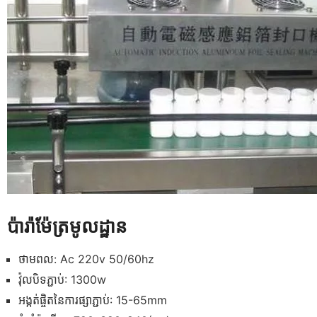
ប៉ារ៉ាម៉ែត្រមូលដ្ឋាន
ថាមពល: Ac 220v 50/60hz
វ៉ុលបិទភ្ជាប់: 1300w
អង្កត់ផ្ចិតនៃការផ្សាភ្ជាប់: 15-65mm