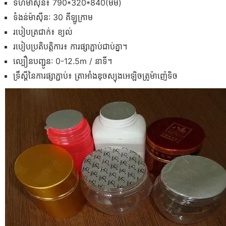
ទំហំម៉ាស៊ីន៖ 790*320*840(មម)
ទំងន់ម៉ាស៊ីន: 30 គីឡូក្រាម
របៀបត្រជាក់៖ ខ្យល់
របៀបប្រតិបត្តិការ៖ ការផ្សាភ្ជាប់ជាប់គ្នា។
ល្បឿនបញ្ជូន: 0-12.5m / នាទី។
ទ្រឹស្តីនៃការផ្សាភ្ជាប់៖ ត្រាអាំងឌុចស្យុងអេឡិចត្រូម៉ាញ៉េទិច