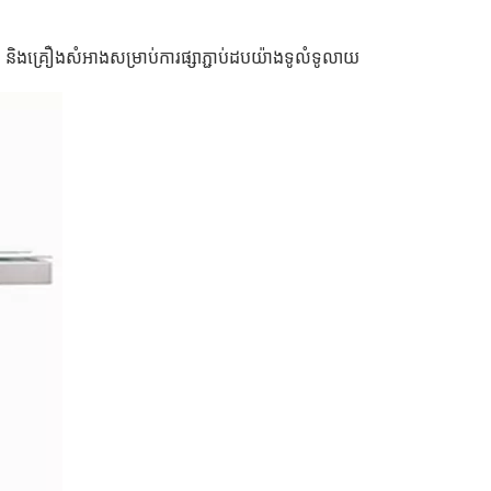
អិត និងគ្រឿងសំអាងសម្រាប់ការផ្សាភ្ជាប់ដបយ៉ាងទូលំទូលាយ