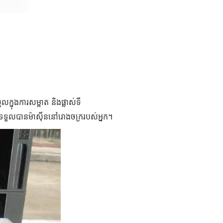
លក្នុងការសម្អាត និងផ្លាស់ទី
អ្នកទទួលបានម៉ាស៊ីននៅរោងចក្ររបស់អ្នក។