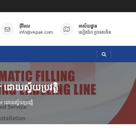
អ៊ីមែល
អាស័យដ្ឋាន
info@vkpak.com
សៀងហៃ ប្រទេសចិន
ដោយស្វ័យប្រវត្តិ
 ដោយស្វ័យប្រវត្តិ