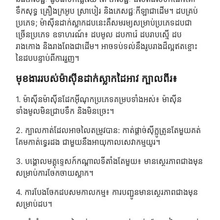
ទឹកសុទ្ធ គ្រឿងក្រអូប ស្រាបៀរ និងភេសជ្ជៈកីឡាជាដើម។ ដបគ្រប់
ប្រភេទ; ម៉ាស៊ីនដាក់ស្លាកដបនេះគឺសមរម្យសម្រាប់ប្រភេទដបជា
ច្រើនប្រភេទ ឧទាហរណ៍៖ ដបមូល ដបការ៉េ ដបរាបស្មើ ដប
រាងកោង និងរាងពែងជាដើម។ អាចទប់ទល់នឹងរូបរាងដ៏ល្អឥតខ្ចោះ
នៃដបបន្ទាប់ពីការរួញ។
មុខងាររបស់ម៉ាស៊ីនដាក់ស្លាកដៃអាវ ក្បាលពីរ៖
1. ម៉ាស៊ីនម៉ាស៊ីនដែកអ៊ីណុកប្រភេទគម្របទាំងអស់៖ ម៉ាស៊ីន
ទាំងមូលមិនជ្រាបទឹក និងមិនច្រេះ។
2. ក្បាលកាត់ដែលអាចលៃតម្រូវបាន: កាត់ផ្តាច់ស៊ីក្លូត្រូនតែមួយគត់
គែមកាត់ទ្វេរដង ជាមួយនឹងអាយុកាលសេវាកម្មយូរ។
3. បង្គោលមគ្គុទ្ទេសក៍កណ្តាលទីតាំងតែមួយ៖ មានស្ថេរភាពជាងមុន
សម្រាប់ការចែកចាយស្លាក។
4. ការបែងចែកដបសមកាលកម្ម៖ ការបញ្ជូនមានស្ថេរភាពជាងមុន
សម្រាប់ដប។