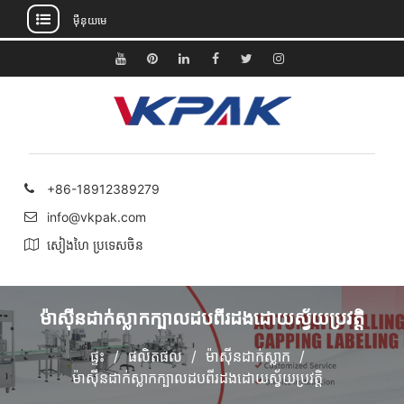
ម៉ឺនុយមេ
រំលង
ទៅ
យូធូប
Pinterest
តំណ
ហ្វេសប៊ុក
Twitter
Instagram
មាតិកា
ភ្ជាប់
+86-18912389279
info@vkpak.com
សៀងហៃ ប្រទេសចិន
ម៉ាស៊ីនដាក់ស្លាកក្បាលដបពីរដងដោយស្វ័យប្រវត្តិ
ផ្ទះ
ផលិតផល
ម៉ាស៊ីនដាក់ស្លាក
ម៉ាស៊ីនដាក់ស្លាកក្បាលដបពីរដងដោយស្វ័យប្រវត្តិ