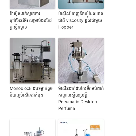
ម៉ាស៊ីនដាក់ស្លាកកាវ
ម៉ាស៊ីនបំពេញទឹកឃ្មុំដែលមាន
ក្តៅលីនេអ៊ែរ សម្រាប់ដបកែវ
ជាតិ viscosity ខ្ពស់ជាមួយ
ប្លាស្ទិកមូល
Hopper
Monoblock ដបទម្លាក់តូច
ម៉ាស៊ីនដាក់ដបកែវទឹកអប់ពាក់
បំពេញម៉ាស៊ីនដាក់ធុង
កណ្តាលស្វ័យប្រវត្តិ
Pneumatic Desktop
Perfume