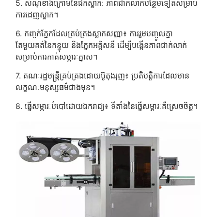
5. សំណុំខាងក្រោមនៃជក់ស្លាក: ភាពជាក់លាក់បន្ថែមទៀតសម្រាប់
ការដេញស្លាក។
6. កញ្ចក់ភ្នែកដែលគ្រប់គ្រងស្លាកសញ្ញា៖ ការរួមបញ្ចូលគ្នា
តែមួយគត់នៃកន្ទុយ និងភ្នែកអគ្គិសនី ដើម្បីបង្កើនភាពជាក់លាក់
សម្រាប់ការកាត់សម្ភារៈភ្នាស។
7. គណៈរដ្ឋមន្ត្រីគ្រប់គ្រងដោយប៊ូតុងរុញ៖ ប្រតិបត្តិការដែលមាន
លក្ខណៈមនុស្សធម៌ជាងមុន។
8. ធ្នើសម្ភារៈបំបៅដោយឯករាជ្យ៖ ទីតាំងនៃធ្នើសម្ភារៈគឺស្រេចចិត្ត។