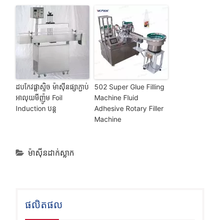
ដបកែវផ្លាស្ទិច ម៉ាស៊ីនផ្សាភ្ជាប់
502 Super Glue Filling
អាលុយមីញ៉ូម Foil
Machine Fluid
Induction បន្ត
Adhesive Rotary Filler
Machine
ម៉ាស៊ីនដាក់ស្លាក
ផលិតផល