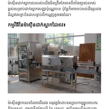
ម៉ាស៊ីនដាក់ស្លាកដបរបស់យើងមិនត្រឹមតែមានទីតាំងច្បាស់លាស់
ខ្ពស់សម្រាប់ដាក់ស្លាកសញ្ញាប៉ុណ្ណោះទេ ប៉ុន្តែក៏អាចទប់ទល់នឹងរូបរាង
ដ៏ល្អឥតខ្ចោះនៃដបបន្ទាប់ពីការរួញតូចផងដែរ។
កម្មវិធីនៃម៉ាស៊ីនដាក់ស្លាកដៃអាវ៖
ម៉ាស៊ីនផ្លាកលេខដៃអាវពីរដង អនុវត្តចំពោះឧស្សាហកម្មម្ហូបអាហារ
និងភេសជ្ជៈ ដូចជាទឹកផ្លែឈើ តែ ភេសជ្ជៈ ផលិតផលទឹកដោះគោ