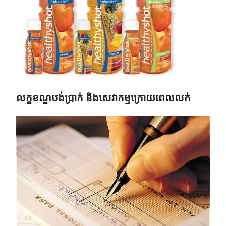
លក្ខខណ្ឌបង់ប្រាក់ និងសេវាកម្មក្រោយពេលលក់