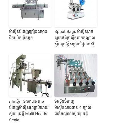
ម៉ាស៊ីនបំពេញគ្រឿងសម្អាង
Spout Bags ម៉ាស៊ីនដាក់
ទឹកអប់កម្រិតតូច
ស្លាកថង់ផ្លាស្ទិចពាក់កណ្តាល
ស្វ័យប្រវត្តិសម្រាប់ផ្ទៃរាបស្មើ
ភាគល្អិត Granule អាច
ម៉ាស៊ីនបំពេញ
បំពេញម៉ាស៊ីនផ្សាភ្ជាប់ដោយ
ម៉ាស៊ីនលាងចាន 4 ក្បាល
ស្វ័យប្រវត្តិ Multi Heads
ពាក់កណ្តាលស្វ័យប្រវត្តិ
Scale