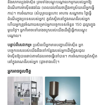
និងសាកល្បងម៉ាស៊ីន ព្រមទាំងបណ្តុះបណ្តាលកម្មកររបស់អ្នកឱ្យ
ដំណើរការម៉ាស៊ីនផងដែរ (ពេលវេលានៃរថភ្លើងអាស្រ័យលើអ្នកធ្វើ
ការ)។ ការចំណាយ (សំបុត្រយន្តហោះ អាហារ សណ្ឋាគារ ថ្លៃធ្វើ
ដំណើរក្នុងប្រទេសរបស់អ្នក) គួរតែស្ថិតនៅក្នុងគណនីរបស់អ្នក
ហើយអ្នកត្រូវចំណាយសម្រាប់អ្នកបច្ចេកទេសចំនួន 150 ដុល្លារក្នុង
មួយថ្ងៃ។ អ្នកក៏អាចទៅរោងចក្ររបស់យើងដើម្បីធ្វើការបណ្តុះ
បណ្តាល។
បន្ទាប់ពីសេវាកម្ម៖
ប្រសិនបើអ្នកមានបញ្ហាលើម៉ាស៊ីន អ្នក
បច្ចេកទេសរបស់យើងនឹងទៅកន្លែងរបស់អ្នកដើម្បីជួសជុល
ម៉ាស៊ីនឱ្យបានឆាប់តាមដែលអាចធ្វើទៅបាន។ ការចំណាយគួរតែស្ថិត
នៅក្នុងគណនីរបស់អ្នក (ដូចខាងលើ)។
អ្នកអាចចូលចិត្ត