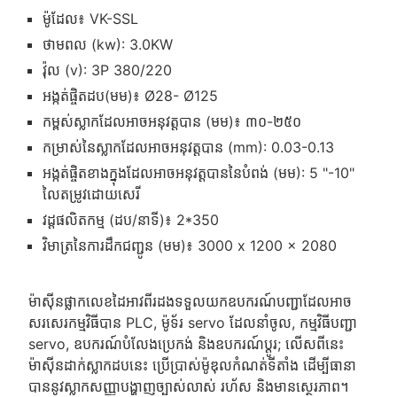
ម៉ូដែល៖ VK-SSL
ថាមពល (kw): 3.0KW
វ៉ុល (v): 3P 380/220
អង្កត់ផ្ចិតដប(មម)៖ Ø28- Ø125
កម្ពស់ស្លាកដែលអាចអនុវត្តបាន (មម)៖ ៣០-២៥០
កម្រាស់នៃស្លាកដែលអាចអនុវត្តបាន (mm): 0.03-0.13
អង្កត់ផ្ចិតខាងក្នុងដែលអាចអនុវត្តបាននៃបំពង់ (មម): 5 "-10"
លៃតម្រូវដោយសេរី
វដ្តផលិតកម្ម (ដប/នាទី)៖ 2*350
វិមាត្រនៃការដឹកជញ្ជូន (មម)៖ 3000 x 1200 x 2080
ម៉ាស៊ីនផ្លាកលេខដៃអាវពីរដងទទួលយកឧបករណ៍បញ្ជាដែលអាច
សរសេរកម្មវិធីបាន PLC, ម៉ូទ័រ servo ដែលនាំចូល, កម្មវិធីបញ្ជា
servo, ឧបករណ៍បំលែងប្រេកង់ និងឧបករណ៍ប្តូរ; លើសពីនេះ
ម៉ាស៊ីនដាក់ស្លាកដបនេះ ប្រើប្រាស់ម៉ូឌុលកំណត់ទីតាំង ដើម្បីធានា
បាននូវស្លាកសញ្ញាបង្ហាញច្បាស់លាស់ រហ័ស និងមានស្ថេរភាព។