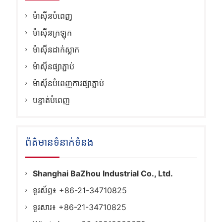
ម៉ាស៊ីនបំពេញ
ម៉ាស៊ីនក្រឡុក
ម៉ាស៊ីនដាក់ស្លាក
ម៉ាស៊ីនផ្សាភ្ជាប់
ម៉ាស៊ីនបំពេញការផ្សាភ្ជាប់
បន្ទាត់បំពេញ
ព័ត៌មានទំនាក់ទំនង
Shanghai BaZhou Industrial Co., Ltd.
ទូរស័ព្ទ៖ +86-21-34710825
ទូរសារ៖ +86-21-34710825