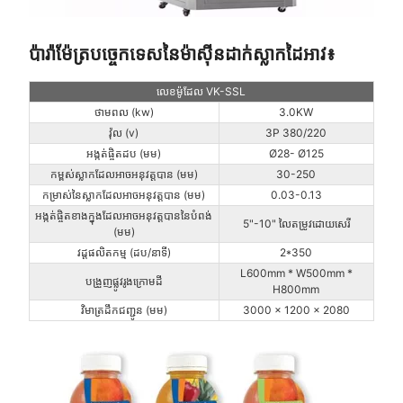
ប៉ារ៉ាម៉ែត្របច្ចេកទេសនៃម៉ាស៊ីនដាក់ស្លាកដៃអាវ៖
លេខ​ម៉ូដែល VK-SSL
ថាមពល (kw)
3.0KW
វ៉ុល (v)
3P 380/220
អង្កត់ផ្ចិតដប (មម)
Ø28- Ø125
កម្ពស់ស្លាកដែលអាចអនុវត្តបាន (មម)
30-250
កម្រាស់នៃស្លាកដែលអាចអនុវត្តបាន (មម)
0.03-0.13
អង្កត់ផ្ចិតខាងក្នុងដែលអាចអនុវត្តបាននៃបំពង់
5"-10" លៃតម្រូវដោយសេរី
(មម)
វដ្តផលិតកម្ម (ដប/នាទី)
2*350
L600mm * W500mm *
បង្រួញផ្លូវរូងក្រោមដី
H800mm
វិមាត្រដឹកជញ្ជូន (មម)
3000 x 1200 x 2080