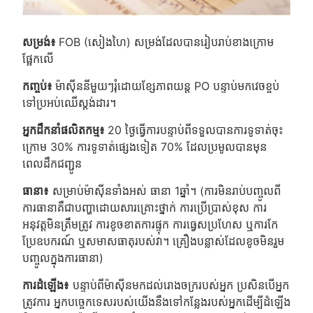
សម្រង់៖
FOB (សៀងហៃ) សម្រង់ដែលបានរៀបរាប់ខាងក្រោម
ផ្អែកលើ
កញ្ចប់៖
ម៉ាស៊ីននីមួយៗរុំដោយខ្សែភាពយន្ត PO បន្ទាប់មកវេចខ្ចប់
ទៅប្រអប់ឈើស្តង់ដារ។
អ្នកដឹកនាំផលិតកម្ម៖
20 ថ្ងៃធ្វើការបន្ទាប់ពីទទួលបានការទូទាត់ចុះ
ក្រោម 30% ការទូទាត់ផ្សេងទៀត 70% ដែលប្រមូលបានមុន
ពេលដឹកជញ្ជូន
ធានា៖
សម្រាប់ម៉ាស៊ីនទាំងអស់ ធានា 1ឆ្នាំ។ (ការមិនរាប់បញ្ចូលពី
ការធានាគឺជាបញ្ហាដោយសារគ្រោះថ្នាក់ ការប្រើប្រាស់ខុស ការ
អនុវត្តមិនត្រឹមត្រូវ ការខូចខាតការផ្ទុក ការធ្វេសប្រហែស ឬការកែ
ប្រែឧបករណ៍ ឬសមាសធាតុរបស់វា។ គ្រឿងបន្លាស់ដែលខូចមិនរួម
បញ្ចូលក្នុងការធានា)
ការដំឡើង៖
បន្ទាប់ពីម៉ាស៊ីនមកដល់រោងចក្ររបស់អ្នក ប្រសិនបើអ្នក
ត្រូវការ អ្នកបច្ចេកទេសរបស់យើងនឹងទៅកន្លែងរបស់អ្នកដើម្បីដំឡើង